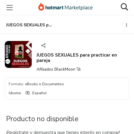
Ir
Ir
Ir
al
a
al
contenido
la
pie
principal
página
de
JUEGOS SEXUALES para practicar en pareja
de
página
pago
JUEGOS SEXUALES para practicar en
pareja
Afiliados BlackMoon 🚀
Formato
:
eBooks o Documentos
Idioma
:
Español
Producto no disponible
¡Regístrate y demuestra que tienes interés en comprar!