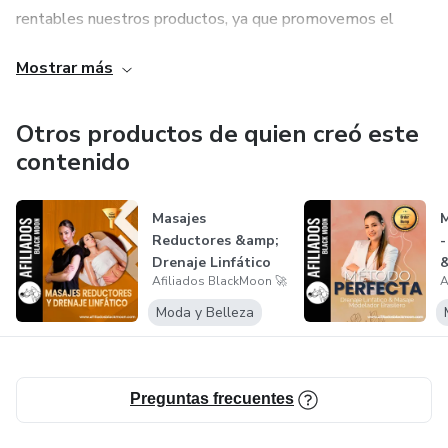
rentables nuestros productos, ya que promovemos el
ganar ganar para todos, por ello utilizamos herramientas
Mostrar más
de recuperación de ventas, y altos estándares de calidad
para la creación de nuestros productos.
Otros productos de quien creó este
Conoce nuestro Catalogo en nuestra pagina web:
contenido
https://afiliadosblackmoon.com/
Masajes
Reductores &amp;
-
Drenaje Linfático
&
Afiliados BlackMoon 🚀
A
M
Moda y Belleza
Preguntas frecuentes