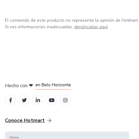
El contenido de este producto no representa la opinión de Hotmart.
Si ves informaciones inadecuadas,
denúncialas aquí
en Ciudad de México
en Bogotá
en Amsterdam
en Madrid
en Belo Horizonte
Hecho con
❤
Conoce Hotmart
Idioma