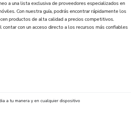
neo a una lista exclusiva de proveedores especializados en
óviles. Con nuestra guía, podrás encontrar rápidamente los
en productos de alta calidad a precios competitivos.
l contar con un acceso directo a los recursos más confiables
trar repuestos para tus propias ventas de vehículos o para
a te facilitará el proceso. Podrás seleccionar entre una amplia
gurándote de encontrar exactamente lo que necesitas para
 diferente, de acuerdo a su compromiso y disciplina podrá
 garantizamos los mismos resultados para todos, depende
dia a tu manera y en cualquier dispositivo
cada persona, el enfoque y perseverancia.