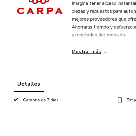
Imagina tener acceso instantá
piezas y repuestos para autom
mejores proveedores que ofrec
Ahorrarás tiempo y esfuerzo a
y reputados del mercado.
No importa si necesitas encon
Mostrar más
ayudar a tus clientes, Esta guí
variedad de proveedores, ase
cada proyecto.
Detalles
Cada persona lleva un proceso
generar estos resultados. NO
Garantía de 7 días
Estu
del mercado, la diligencia de 