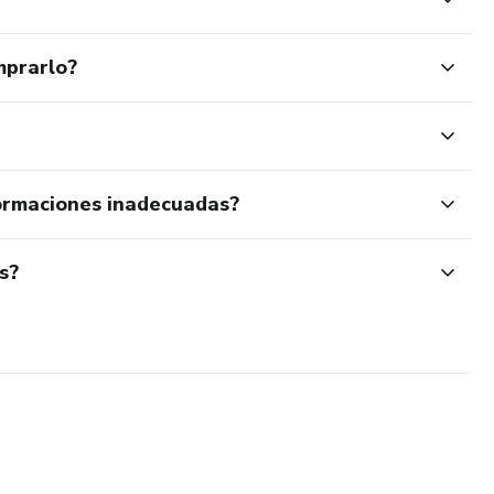
mprarlo?
ormaciones inadecuadas?
s?