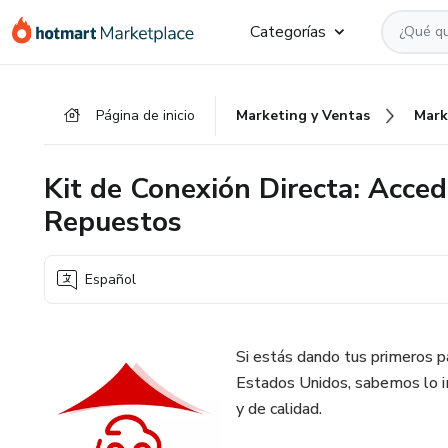
Ir
Ir
Ir
Categorías
al
a
al
contenido
la
pie
principal
página
de
Página de inicio
Marketing y Ventas
Mark
de
página
pago
Kit de Conexión Directa: Acce
Repuestos
Español
Si estás dando tus primeros p
Estados Unidos, sabemos lo i
y de calidad.