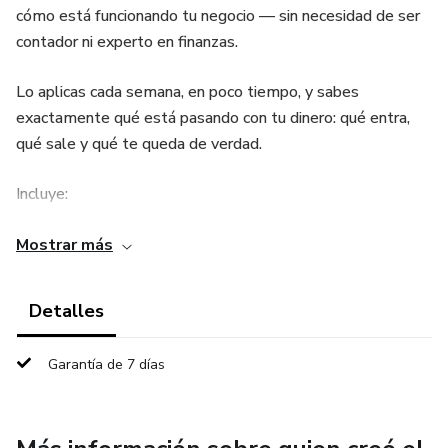
cómo está funcionando tu negocio — sin necesidad de ser
contador ni experto en finanzas.
Lo aplicas cada semana, en poco tiempo, y sabes
exactamente qué está pasando con tu dinero: qué entra,
qué sale y qué te queda de verdad.
Incluye:
✅ Guía PDF de bienvenida paso a paso
Mostrar más
✅ Kit interactivo en línea con cálculo automático
Detalles
✅ Semáforo en tiempo real que te dice si vas bien o mal
Garantía de 7 días
✅ Plan de acción personalizado según tus resultados