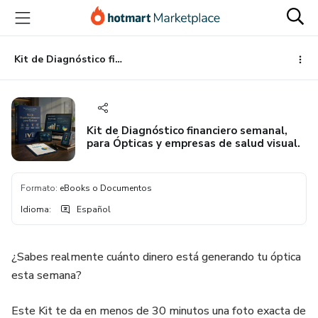
Ir
Ir
Ir
al
a
al
contenido
la
pie
principal
página
de
Kit de Diagnóstico financiero semanal, para Ópticas y empresas de salud visual.
de
página
pago
Kit de Diagnóstico financiero semanal,
para Ópticas y empresas de salud visual.
Formato
:
eBooks o Documentos
Idioma
:
Español
¿Sabes realmente cuánto dinero está generando tu óptica
esta semana?
Este Kit te da en menos de 30 minutos una foto exacta de