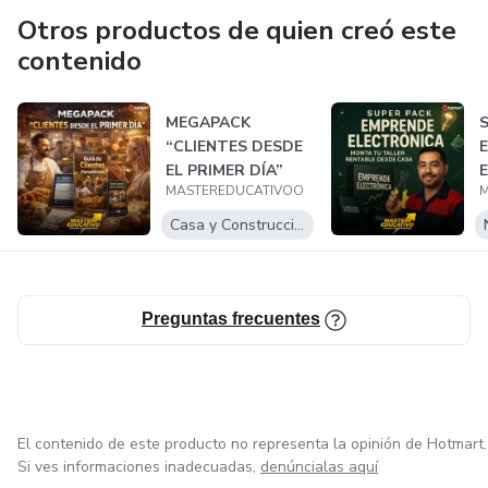
🚀 Nuevos productos y recursos constantemente
Otros productos de quien creó este
contenido
Aprende a tu ritmo y sigue creciendo con Master
Educativo.
MEGAPACK
“CLIENTES DESDE
EL PRIMER DÍA”
MASTEREDUCATIVOO
M
Casa y Construcción
D
Preguntas frecuentes
El contenido de este producto no representa la opinión de Hotmart.
Si ves informaciones inadecuadas,
denúncialas aquí