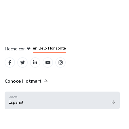
en Ciudad de México
en Bogotá
en Amsterdam
en Madrid
en Belo Horizonte
Hecho con
❤
Conoce Hotmart
Idioma
Español