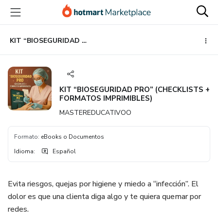
Ir
Ir
Ir
al
a
al
contenido
la
pie
principal
página
de
KIT “BIOSEGURIDAD PRO” (CHECKLISTS + FORMATOS IMPRIMIBLES)
de
página
pago
KIT “BIOSEGURIDAD PRO” (CHECKLISTS +
FORMATOS IMPRIMIBLES)
MASTEREDUCATIVOO
Formato
:
eBooks o Documentos
Idioma
:
Español
Evita riesgos, quejas por higiene y miedo a “infección”. El
dolor es que una clienta diga algo y te quiera quemar por
redes.