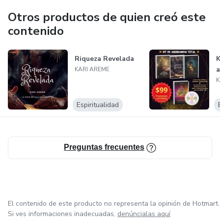
Otros productos de quien creó este
🌟 Empieza tu viaje hacia una vida plena y abundante hoy
contenido
mismo. 🌟
Riqueza Revelada
K
a
KARI AREME
K
Espiritualidad
Preguntas frecuentes
El contenido de este producto no representa la opinión de Hotmart.
Si ves informaciones inadecuadas,
denúncialas aquí