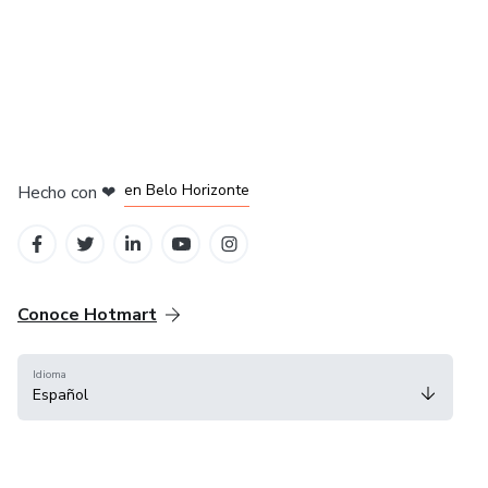
en Ciudad de México
en Bogotá
en Amsterdam
en Madrid
en Belo Horizonte
Hecho con
❤
Conoce Hotmart
Idioma
Español