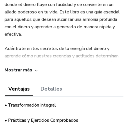
donde el dinero fluye con facilidad y se convierte en un
aliado poderoso en tu vida. Este libro es una guía esencial
para aquellos que desean alcanzar una armonía profunda
con el dinero y aprender a generarlo de manera rápida y
efectiva.
Adéntrate en los secretos de la energía del dinero y
aprende cómo nuestras creencias y actitudes determinan
su flujo en nuestras vidas. A través de prácticas esotéricas
Mostrar más
y espirituales, romperás con los patrones mentales
limitantes heredados y forjarás una nueva relación con la
abundancia.
Ventajas
Detalles
Explora rituales poderosos, desde la luna llena hasta el
• Transformación Integral
uso de cristales y amuletos, que te ayudarán a atraer
prosperidad y riqueza. Practica ejercicios de gratitud que
• Prácticas y Ejercicios Comprobados
transformarán tu perspectiva y abrirán las puertas a un flujo