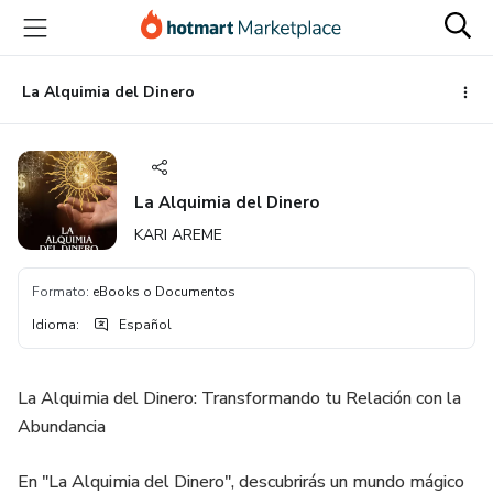
Ir
Ir
Ir
al
a
al
contenido
la
pie
principal
página
de
La Alquimia del Dinero
de
página
pago
La Alquimia del Dinero
KARI AREME
Formato
:
eBooks o Documentos
Idioma
:
Español
La Alquimia del Dinero: Transformando tu Relación con la
Abundancia
En "La Alquimia del Dinero", descubrirás un mundo mágico