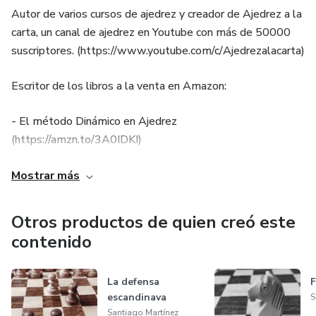
Autor de varios cursos de ajedrez y creador de Ajedrez a la
carta, un canal de ajedrez en Youtube con más de 50000
suscriptores. (https://www.youtube.com/c/Ajedrezalacarta)
Escritor de los libros a la venta en Amazon:
- El método Dinámico en Ajedrez
(https://amzn.to/3A0IDKI)
- Pensamiento Dinámico en Ajedrez
Mostrar más
(https://amzn.to/3NER1CF)
Otros productos de quien creó este
- Entrenamiento Dinámico en Ajedrez
contenido
(https://amzn.to/4eWOGz3)
La defensa
F
escandinava
S
Santiago Martínez