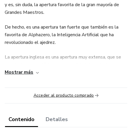
y es, sin duda, la apertura favorita de la gran mayoría de
Grandes Maestros.
De hecho, es una apertura tan fuerte que también es la
favorita de Alphazero, la Inteligencia Artificial que ha
revolucionado el ajedrez.
La apertura inglesa es una apertura muy extensa, que se
caracteriza por su lógica y gran cantidad de variantes, para
Mostrar más
uno y otro bando. Desde los primeros movimientos los dos
jugadores buscan controlar el centro y dominar el juego en
los dos flancos. Y se trata de una apertura muy rica en
ideas tácticas y estratégicas.
Acceder al producto comprado
En este curso se estudian las ideas fundamentales de la
apertura inglesa, celadas, trucos tácticos, planes y
Contenido
Detalles
maniobras típicas.