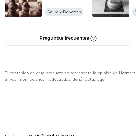
Salud y Deportes
Preguntas frecuentes
El contenido de este producto no representa la opinión de Hotmart.
Si ves informaciones inadecuadas,
denúncialas aquí
en Bogotá
en Amsterdam
en Madrid