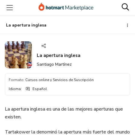
Ir
Ir
Ir
al
a
al
contenido
la
pie
principal
página
de
La apertura inglesa
de
página
pago
La apertura inglesa
Santiago Martínez
Formato
:
Cursos online y Servicios de Suscripción
Idioma
:
Español
La apertura inglesa es una de las mejores aperturas que
existen.
Tartakower la denominó la apertura más fuerte del mundo