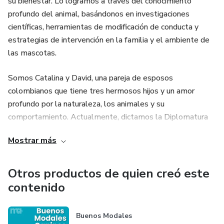
su bienestar. Lo logramos a través del conocimiento
profundo del animal, basándonos en investigaciones
científicas, herramientas de modificación de conducta y
estrategias de intervención en la familia y el ambiente de
las mascotas.
Somos Catalina y David, una pareja de esposos
colombianos que tiene tres hermosos hijos y un amor
profundo por la naturaleza, los animales y su
comportamiento. Actualmente, dictamos la Diplomatura
en Etología Aplicada y la Diplomatura Avanzada en
Mostrar más
Etología de la Universidad CES.
Otros productos de quien creó este
contenido
Buenos Modales