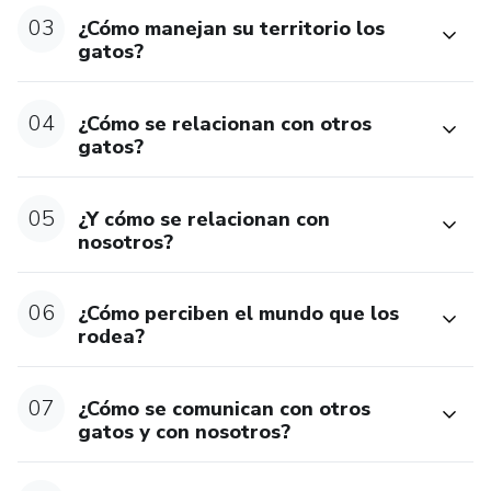
minino comparte con la gran familia de los félidos, a la que
03
¿Cómo manejan su territorio los
pertenecen los leones, los jaguares y otros grandes
gatos?
felinos.
04
- Comprenderás cuales son sus sistemas de comunicación.
¿Cómo se relacionan con otros
gatos?
- Reconocerás las emociones básicas de los gatos y cómo
identificarlas a través de su cuerpo y de los sonidos que
05
¿Y cómo se relacionan con
emiten.
nosotros?
- Aprenderás sobre cómo ellos manejan y disponen de su
06
¿Cómo perciben el mundo que los
territorio.
rodea?
- Te revelaremos los aspectos más profundos de su
conducta social, cómo establecen las relaciones, cómo
07
¿Cómo se comunican con otros
gestionan sus normas de convivencia, etc.
gatos y con nosotros?
- Recibirás herramientas que te permitirán comprender las