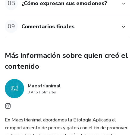
08
¿Cómo expresan sus emociones?
diferentes formas que tienen los gatos para relacionarse
con los humanos.
09
Comentarios finales
- Descubrirás cómo perciben el entorno a través de sus
órganos de los sentidos en comparación a cómo lo
hacemos los humanos.
Más información sobre quien creó el
contenido
Maestríanimal
3 Año Hotmarter
En Maestríanimal abordamos la Etología Aplicada al
comportamiento de perros y gatos con el fin de promover