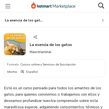
Ir
Ir
Ir
al
a
al
contenido
la
pie
principal
página
de
La esencia de los gatos
de
página
pago
La esencia de los gatos
Maestríanimal
Formato
:
Cursos online y Servicios de Suscripción
Idioma
:
Español
Este es un curso pensado para todos los amantes de los
gatos, para quienes convivimos o trabajamos con ellos y
deseamos profundizar nuestra comprensión sobre esta
maravillosa especie, adquiriendo conocimientos técnicos y