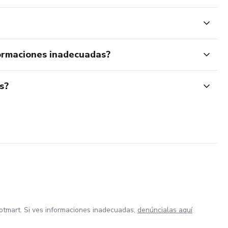
ormaciones inadecuadas?
s?
otmart. Si ves informaciones inadecuadas,
denúncialas aquí