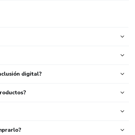
clusión digital?
productos?
mprarlo?