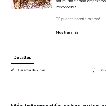
por mucho tiempo empezaron a
irreconocible.
Tú puedes hacerlo mismo!
Tu compra incluye:
Mostrar más
-Clase de 90 minutos
-Meditación guiada de 40 min
Detalles
-Meditación (versión recortad
Garantía de 7 días
Estu
-Ejercicio escrito para tener c
No esperes más, y aprende có
has tenido dentro!