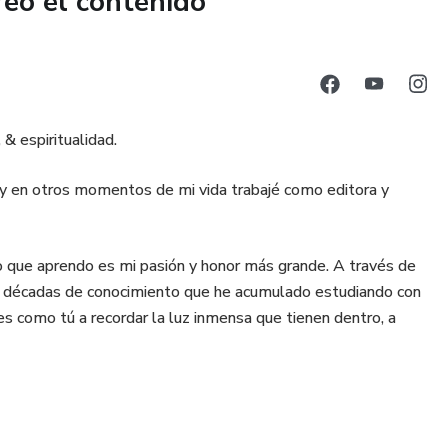
reó el contenido
& espiritualidad.
, y en otros momentos de mi vida trabajé como editora y
 lo que aprendo es mi pasión y honor más grande. A través de
las décadas de conocimiento que he acumulado estudiando con
s como tú a recordar la luz inmensa que tienen dentro, a
ara ti. Para eso estoy aquí.