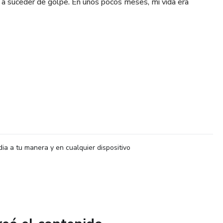
 suceder de golpe. En unos pocos meses, mi vida era
utos
a) de 25 minutos
dia a tu manera y en cualquier dispositivo
laro lo que quieres manifestar
mo activar el poder de manifestación que tienes y siempre