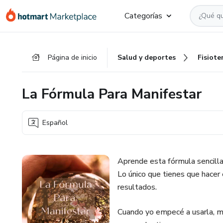
Ir
Ir
Ir
Categorías
al
a
al
contenido
la
pie
principal
página
de
Página de inicio
Salud y deportes
Fisiote
de
página
pago
La Fórmula Para Manifestar
Español
Aprende esta fórmula sencill
Lo único que tienes que hacer
resultados.
Cuando yo empecé a usarla, mi