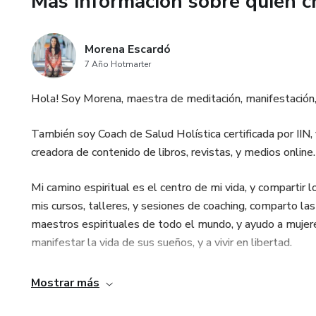
Más información sobre quien c
Morena Escardó
7 Año Hotmarter
Hola! Soy Morena, maestra de meditación, manifestación, 
También soy Coach de Salud Holística certificada por IIN
creadora de contenido de libros, revistas, y medios online.
Mi camino espiritual es el centro de mi vida, y compartir
mis cursos, talleres, y sesiones de coaching, comparto 
maestros espirituales de todo el mundo, y ayudo a mujere
manifestar la vida de sus sueños, y a vivir en libertad.
La libertad y felicidad que busco en mí, la deseo también p
Mostrar más