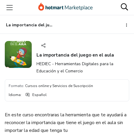
Ir
Ir
Ir
al
a
al
contenido
la
pie
principal
página
de
La importancia del juego en el aula
de
página
pago
La importancia del juego en el aula
HEDIEC - Herramientas Digitales para la
Educación y el Comercio
Formato
:
Cursos online y Servicios de Suscripción
Idioma
:
Español
En este curso encontraras la herramienta que te ayudará a
reconocer la importancia que tiene el juego en el aula sin
importar la edad que tenga tu