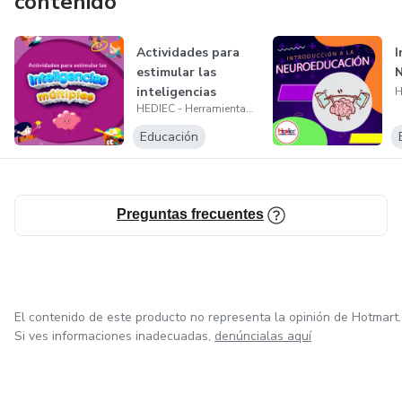
contenido
Actividades para
I
estimular las
N
inteligencias
HEDIEC - Herramientas Digitales para la Educación y el Comercio
Educación
Preguntas frecuentes
El contenido de este producto no representa la opinión de Hotmart.
Si ves informaciones inadecuadas,
denúncialas aquí