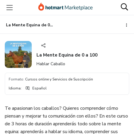
Ir
Ir
Ir
al
a
al
contenido
la
pie
principal
página
de
La Mente Equina de 0 a 100
de
página
pago
La Mente Equina de 0 a 100
Hablar Caballo
Formato
:
Cursos online y Servicios de Suscripción
Idioma
:
Español
Te apasionan los caballos? Quieres comprender cómo
piensan y mejorar tu comunicación con ellos? En este curso
de 3 horas de duración aprenderás todo sobre la mente
equina: aprenderás a hablar su idioma, comprender sus