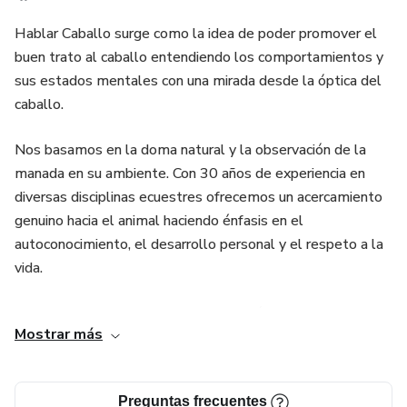
Hablar Caballo surge como la idea de poder promover el
buen trato al caballo entendiendo los comportamientos y
sus estados mentales con una mirada desde la óptica del
caballo.
Nos basamos en la doma natural y la observación de la
manada en su ambiente. Con 30 años de experiencia en
diversas disciplinas ecuestres ofrecemos un acercamiento
genuino hacia el animal haciendo énfasis en el
autoconocimiento, el desarrollo personal y el respeto a la
vida.
Ofrecemos gran cantidad de información de alto valor de
Mostrar más
forma gratuita para que los miembros de la comunidad
puedan disfrutar del vínculo con su caballo desde una
perspectiva enriquecida.
Preguntas frecuentes