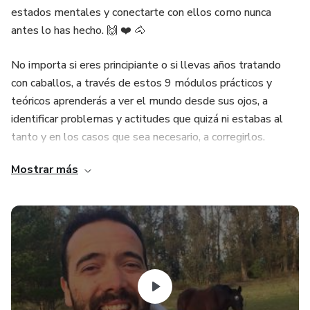
estados mentales y conectarte con ellos como nunca
antes lo has hecho. 🙌 ❤️ 🐴
No importa si eres principiante o si llevas años tratando
con caballos, a través de estos 9 módulos prácticos y
teóricos aprenderás a ver el mundo desde sus ojos, a
identificar problemas y actitudes que quizá ni estabas al
tanto y en los casos que sea necesario, a corregirlos.
Mostrar más
Accede con un 50% de descuento SOLO POR HOY!
ÚLTIMOS CUPOS DISPONIBLES.
El curso consiste de 9 módulos (+1 extra) y 40 videos en
total.
Estamos listos para Hablar Caballo, Te sumas?