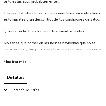
Si tu estas aquí, probablemente…
Deseas disfrutar de las comidas navideñas sin malestares
estomacales y sin descontrol de tus condiciones de salud.
Quieres cuidar tu estomago de alimentos ácidos.
No sabes que comer en las fiestas navideñas que no te
cause acidez y tampoco complicaciones de tus condiciones
de salud.
Mostrar más
Tiendes a comer comidas ricas en grasas, carbohidratos y
sal.
Detalles
Deseas evitar los malestares gástricos al llegar a casa
Garantía de 7 días
luego de una fiesta navideña.