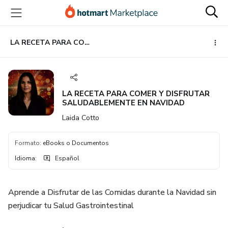
Ir
Ir
Ir
al
a
al
contenido
la
pie
principal
página
de
LA RECETA PARA COMER Y DISFRUTAR SALUDABLEMENTE EN NAVIDAD
de
página
pago
LA RECETA PARA COMER Y DISFRUTAR
SALUDABLEMENTE EN NAVIDAD
Laida Cotto
Formato
:
eBooks o Documentos
Idioma
:
Español
Aprende a Disfrutar de las Comidas durante la Navidad sin
perjudicar tu Salud Gastrointestinal