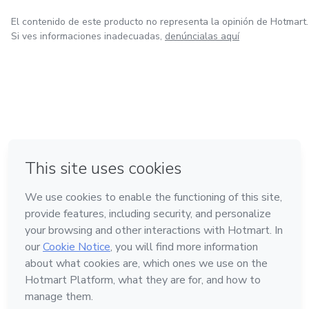
El contenido de este producto no representa la opinión de Hotmart.
Si ves informaciones inadecuadas,
denúncialas aquí
en Bogotá
en Amsterdam
en Madrid
en Ciudad de México
Hecho con
❤
en Belo Horizonte
Conoce Hotmart
Idioma
Español