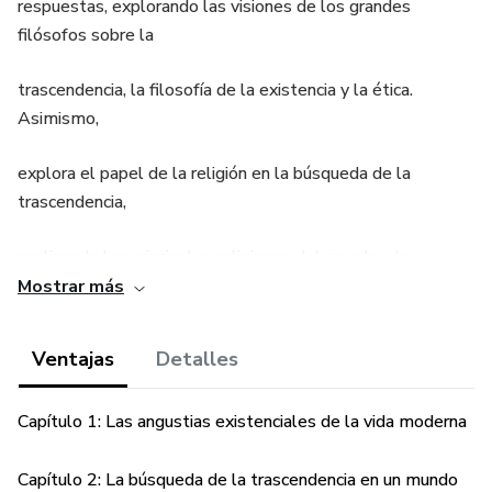
respuestas, explorando las visiones de los grandes
filósofos sobre la
trascendencia, la filosofía de la existencia y la ética.
Asimismo,
explora el papel de la religión en la búsqueda de la
trascendencia,
analizando las principales religiones del mundo y la
importancia de
Mostrar más
la fe, los rituales y la comunidad.
Ventajas
Detalles
Capítulo 1: Las angustias existenciales de la vida moderna
Capítulo 2: La búsqueda de la trascendencia en un mundo