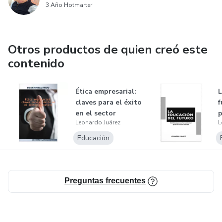
3 Año Hotmarter
Otros productos de quien creó este
contenido
Ética empresarial:
L
claves para el éxito
f
en el sector
p
Leonardo Juárez
L
educati...
i
Educación
Preguntas frecuentes