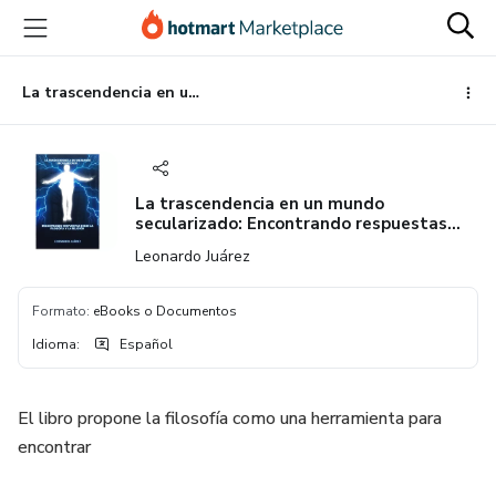
Ir
Ir
Ir
al
a
al
contenido
la
pie
principal
página
de
La trascendencia en un mundo secularizado: Encontrando respuestas desde la filosofía y la religión
de
página
pago
La trascendencia en un mundo
secularizado: Encontrando respuestas
desde la filosofía y la religión
Leonardo Juárez
Formato
:
eBooks o Documentos
Idioma
:
Español
El libro propone la filosofía como una herramienta para
encontrar