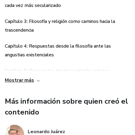
cada vez más secularizado
Capítulo 3: Filosofía y religión como caminos hacia la
trascendencia
Capítulo 4: Respuestas desde la filosofía ante las
angustias existenciales
Capítulo 5: Respuestas desde la religión ante las
angustias existenciales
Mostrar más
Capítulo 6: La integración de la filosofía y la religión en la
Más información sobre quien creó el
búsqueda de respuestas
contenido
Capítulo 7: Trascender antes las angustias existencial
Leonardo Juárez