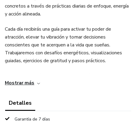
concretos a través de prácticas diarias de enfoque, energía
y acción alineada.
Cada día recibirás una guía para activar tu poder de
atracción, elevar tu vibración y tomar decisiones
conscientes que te acerquen a la vida que sueñas.
Trabajaremos con desafíos energéticos, visualizaciones
guiadas, ejercicios de gratitud y pasos prácticos.
No necesitas más tiempo, necesitas más conciencia. En 21
Mostrar más
días, puedes ver tu realidad cambiar si tomas el control
ahora.
Detalles
Garantía de 7 días