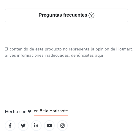
Preguntas frecuentes
El contenido de este producto no representa la opinión de Hotmart.
Si ves informaciones inadecuadas,
denúncialas aquí
en Ciudad de México
en Bogotá
en Amsterdam
en Madrid
en Belo Horizonte
Hecho con
❤