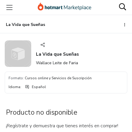
Ir
Ir
Ir
al
a
al
contenido
la
pie
principal
página
de
La Vida que Sueñas
de
página
pago
La Vida que Sueñas
Wallace Leite de Faria
Formato
:
Cursos online y Servicios de Suscripción
Idioma
:
Español
Producto no disponible
¡Regístrate y demuestra que tienes interés en comprar!