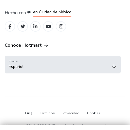
en Bogotá
en Amsterdam
en Madrid
en Ciudad de México
Hecho con
❤
en Belo Horizonte
Conoce Hotmart
Idioma
Español
FAQ
Términos
Privacidad
Cookies
Hotmart — 2011-2026 © Todos los derechos reservados.