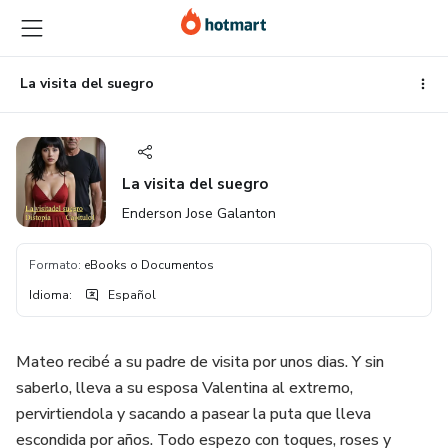
Ir
Ir
Ir
al
a
al
contenido
la
pie
principal
página
de
La visita del suegro
de
página
pago
La visita del suegro
Enderson Jose Galanton
Formato
:
eBooks o Documentos
Idioma
:
Español
Mateo recibé a su padre de visita por unos dias. Y sin
saberlo, lleva a su esposa Valentina al extremo,
pervirtiendola y sacando a pasear la puta que lleva
escondida por años. Todo espezo con toques, roses y