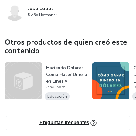
Jose Lopez
5 Año Hotmarter
Otros productos de quien creó este
contenido
Haciendo Dólares:
Cómo Hacer Dinero
D
en Línea y
L
Jose Lopez
J
Conseguir Pag...
p
Educación
Preguntas frecuentes