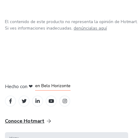
El contenido de este producto no representa la opinión de Hotmart.
Si ves informaciones inadecuadas,
denúncialas aquí
en Ciudad de México
en Bogotá
en Amsterdam
en Madrid
en Belo Horizonte
Hecho con
❤
Conoce Hotmart