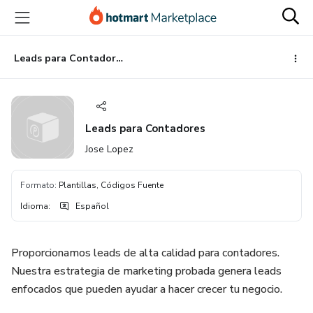
Ir
Ir
Ir
al
a
al
contenido
la
pie
principal
página
de
Leads para Contadores
de
página
pago
Leads para Contadores
Jose Lopez
Formato
:
Plantillas, Códigos Fuente
Idioma
:
Español
Proporcionamos leads de alta calidad para contadores.
Nuestra estrategia de marketing probada genera leads
enfocados que pueden ayudar a hacer crecer tu negocio.