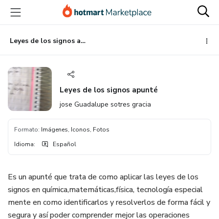
Ir
Ir
Ir
al
a
al
contenido
la
pie
principal
página
de
Leyes de los signos apunté
de
página
pago
Leyes de los signos apunté
jose Guadalupe sotres gracia
Formato
:
Imágenes, Iconos, Fotos
Idioma
:
Español
Es un apunté que trata de como aplicar las leyes de los
signos en química,matemáticas,física, tecnología especial
mente en como identificarlos y resolverlos de forma fácil y
segura y así poder comprender mejor las operaciones