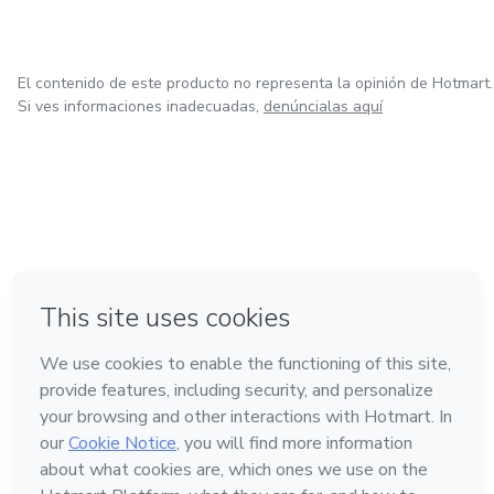
El contenido de este producto no representa la opinión de Hotmart.
Si ves informaciones inadecuadas,
denúncialas aquí
en Bogotá
en Amsterdam
en Madrid
en Ciudad de México
Hecho con
❤
en Belo Horizonte
Conoce Hotmart