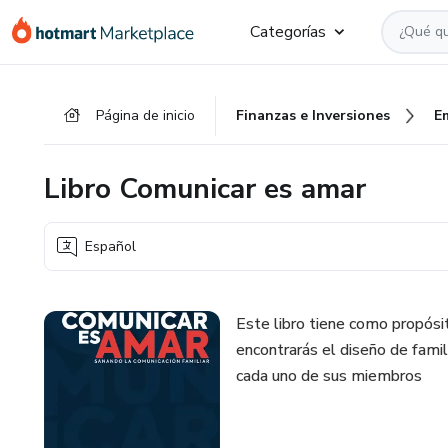
Ir
Ir
Ir
Categorías
al
a
al
contenido
la
pie
principal
página
de
Página de inicio
Finanzas e Inversiones
E
de
página
pago
Libro Comunicar es amar
Español
Este libro tiene como propósit
encontrarás el diseño de famil
cada uno de sus miembros