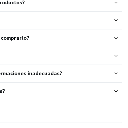
productos?
 comprarlo?
ormaciones inadecuadas?
s?