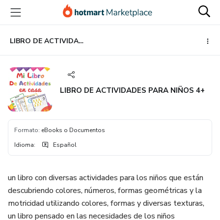
Ir
Ir
Ir
al
a
al
contenido
la
pie
principal
página
de
LIBRO DE ACTIVIDADES PARA NIÑOS 4+
de
página
pago
LIBRO DE ACTIVIDADES PARA NIÑOS 4+
Formato
:
eBooks o Documentos
Idioma
:
Español
un libro con diversas actividades para los niños que están
descubriendo colores, números, formas geométricas y la
motricidad utilizando colores, formas y diversas texturas,
un libro pensado en las necesidades de los niños