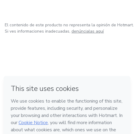
El contenido de este producto no representa la opinión de Hotmart.
Si ves informaciones inadecuadas,
denúncialas aquí
en Bogotá
en Amsterdam
en Madrid
en Ciudad de México
Hecho con
❤
en Belo Horizonte
Conoce Hotmart