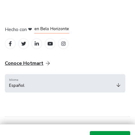
en Ciudad de México
en Bogotá
en Amsterdam
en Madrid
en Belo Horizonte
Hecho con
❤
Conoce Hotmart
Idioma
Español
FAQ
Términos
Privacidad
Cookies