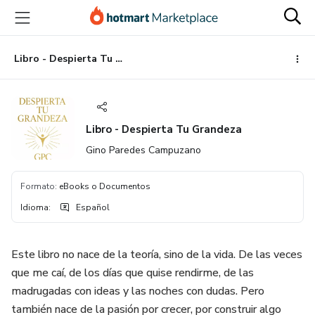
Ir
Ir
Ir
al
a
al
contenido
la
pie
principal
página
de
Libro - Despierta Tu Grandeza
de
página
pago
Libro - Despierta Tu Grandeza
Gino Paredes Campuzano
Formato
:
eBooks o Documentos
Idioma
:
Español
Este libro no nace de la teoría, sino de la vida. De las veces
que me caí, de los días que quise rendirme, de las
madrugadas con ideas y las noches con dudas. Pero
también nace de la pasión por crecer, por construir algo