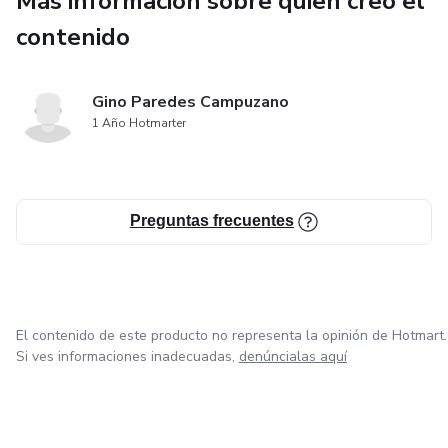
Más información sobre quien creó el
Este no es un libro para “leer y guardar”. Es un libro para
usar, rayar, aplicar, vivir. Si algo que leas aquí te hace ruido,
contenido
te incomoda o te mueve… vas bien. Eso significa que estás
despertando tu grandeza.
Gino Paredes Campuzano
1 Año Hotmarter
Preguntas frecuentes
El contenido de este producto no representa la opinión de Hotmart.
Si ves informaciones inadecuadas,
denúncialas aquí