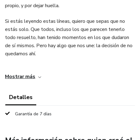
propio, y por dejar huella.
Si estás leyendo estas líneas, quiero que sepas que no
estás solo. Que todos, incluso los que parecen tenerlo
todo resuelto, han tenido momentos en los que dudaron
de sí mismos. Pero hay algo que nos une: la decisión de no
quedarnos ahí.
Escribí este libro para ti. Para recordarte que tu historia
Mostrar más
importa. Que tu propósito es más grande que tus miedos.
Y que tu crecimiento personal es el primer paso para
cualquier sueño que quieras hacer realidad.
Detalles
No esperes a que todo esté perfecto. Empieza.
Garantía de 7 días
Equivócate. Aprende. Avanza. Y sobre todo, cree en ti
como nunca antes lo has hecho.