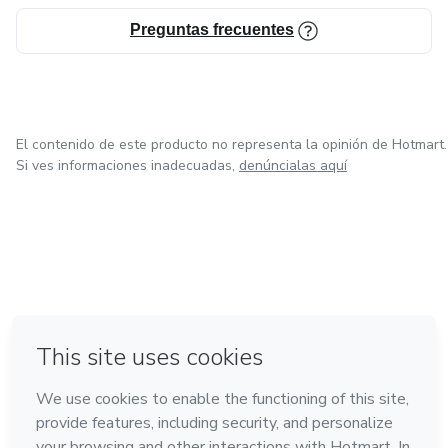
- Extensión: 230 páginas
Preguntas frecuentes
- Entrega: Acceso inmediato tras la compra
El contenido de este producto no representa la opinión de Hotmart.
Si ves informaciones inadecuadas,
denúncialas aquí
en Ciudad de México
en Bogotá
en Amsterdam
en Madrid
en Belo Horizonte
Hecho con
❤