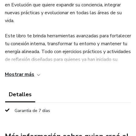
en Evolución que quiere expandir su conciencia, integrar
nuevas prácticas y evolucionar en todas las áreas de su
vida.
Este libro te brinda herramientas avanzadas para fortalecer
tu conexión interna, transformar tu entorno y mantener tu
energía alineada. Todo con ejercicios prácticos y actividades
de reflexión diseñadas para quienes ya han iniciado su
proceso de despertar.
Mostrar más
✨ Lo que encontrarás dentro:
Detalles
- Una visión clara de tu perfil y tu nivel de conciencia actual.
Garantía de 7 días
- Herramientas para profundizar en tu crecimiento
espiritual.