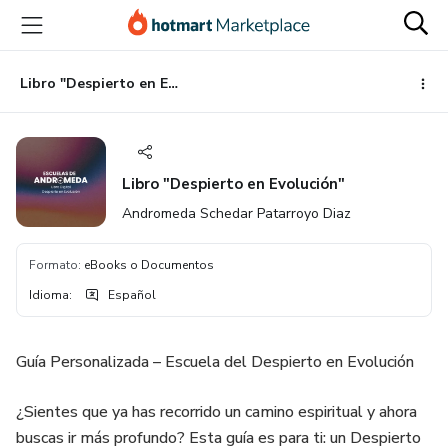
Ir
Ir
Ir
al
a
al
contenido
la
pie
principal
página
de
Libro "Despierto en Evolución"
de
página
pago
Libro "Despierto en Evolución"
Andromeda Schedar Patarroyo Diaz
Formato
:
eBooks o Documentos
Idioma
:
Español
Guía Personalizada – Escuela del Despierto en Evolución
¿Sientes que ya has recorrido un camino espiritual y ahora
buscas ir más profundo? Esta guía es para ti: un Despierto