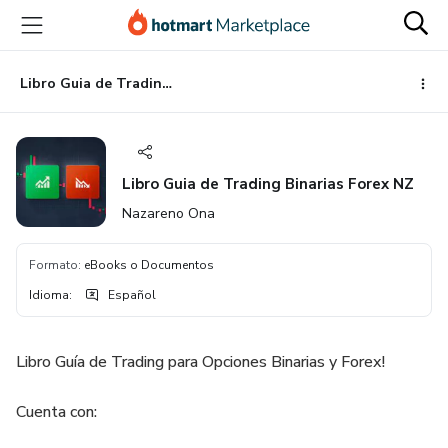
Ir
Ir
Ir
al
a
al
contenido
la
pie
principal
página
de
Libro Guia de Trading Binarias Forex NZ
de
página
pago
Libro Guia de Trading Binarias Forex NZ
Nazareno Ona
Formato
:
eBooks o Documentos
Idioma
:
Español
Libro Guía de Trading para Opciones Binarias y Forex!
Cuenta con: