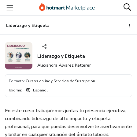
Ir
Ir
Ir
al
a
al
contenido
la
pie
principal
página
de
Liderazgo y Etiqueta
de
página
pago
Liderazgo y Etiqueta
Alexandra Alvarez Ketterer
Formato
:
Cursos online y Servicios de Suscripción
Idioma
:
Español
En este curso trabajaremos juntas tu presencia ejecutiva,
combinando liderazgo de alto impacto y etiqueta
profesional, para que puedas desenvolverte asertivamente
y brillar en cualquier situación del ámbito laboral.