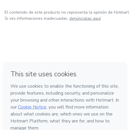
El contenido de este producto no representa la opinión de Hotmart.
Si ves informaciones inadecuadas,
denúncialas aquí
en Bogotá
en Amsterdam
en Madrid
en Ciudad de México
Hecho con
❤
en Belo Horizonte
Conoce Hotmart
Idioma
Español