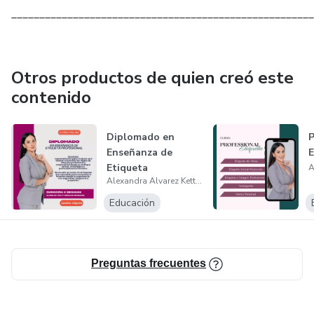
______________________________________________________
Otros productos de quien creó este
contenido
Diplomado en
P
Enseñanza de
E
Etiqueta
Alexandra Alvarez Ketterer
Profesional y
Empresarial
Educación
Preguntas frecuentes