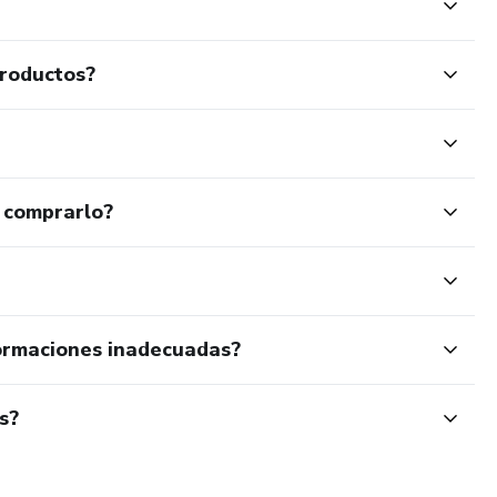
productos?
 comprarlo?
ormaciones inadecuadas?
s?