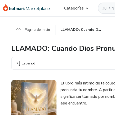
Ir
Ir
Ir
Categorías
al
a
al
contenido
la
pie
principal
página
de
Página de inicio
LLAMADO: Cuando Dios Pronuncia Tu Nombre
de
página
pago
LLAMADO: Cuando Dios Pronu
Español
El libro más íntimo de la col
pronuncia tu nombre. A partir 
significa ser llamado por nom
ese encuentro.