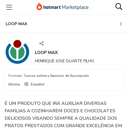
Ir
Ir
Ir
al
a
al
contenido
la
pie
principal
página
de
LOOP MAX
de
página
pago
LOOP MAX
HENRIQUE JOSE DUARTE FILHO
Formato
:
Cursos online y Servicios de Suscripción
Idioma
:
Español
É UM PRODUTO QUE IRÁ AUXILIAR DIVERSAS
FAMILIAS A COZINHAREM DOCES E CHOCOLATES
DELICIOSOS VISANDO SEMPRE A QUALIDADE DOS
PRATOS PRESTADOS COM GRANDE EXCELÊNCIA EM