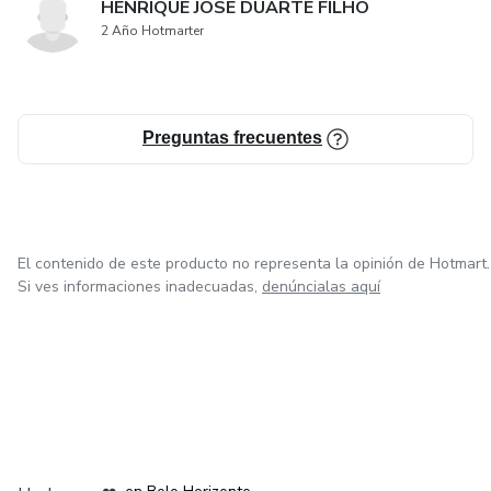
HENRIQUE JOSE DUARTE FILHO
2 Año Hotmarter
Preguntas frecuentes
El contenido de este producto no representa la opinión de Hotmart.
Si ves informaciones inadecuadas,
denúncialas aquí
en Ciudad de México
en Bogotá
en Amsterdam
en Madrid