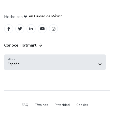
en Bogotá
en Amsterdam
en Madrid
en Ciudad de México
Hecho con
❤
en Belo Horizonte
Conoce Hotmart
Idioma
Español
FAQ
Términos
Privacidad
Cookies