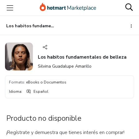
Ir
Ir
Ir
al
a
al
contenido
la
pie
principal
página
de
Los habitos fundamentales de belleza
de
página
pago
Los habitos fundamentales de belleza
Silvina Guadalupe Amarillo
Formato
:
eBooks o Documentos
Idioma
:
Español
Producto no disponible
¡Regístrate y demuestra que tienes interés en comprar!