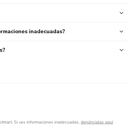
ormaciones inadecuadas?
s?
otmart. Si ves informaciones inadecuadas,
denúncialas aquí