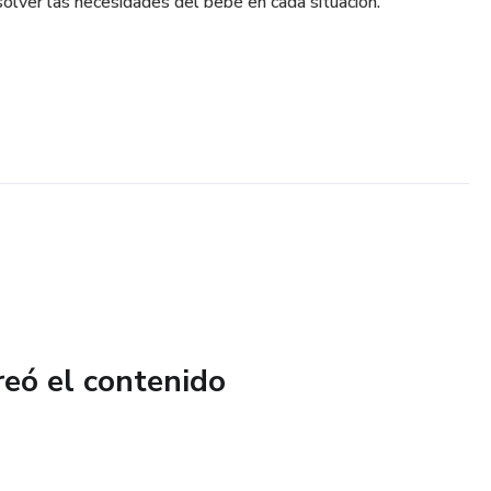
solver las necesidades del bebé en cada situación.
reó el contenido