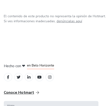
El contenido de este producto no representa la opinión de Hotmart.
Si ves informaciones inadecuadas,
denúncialas aquí
en Ciudad de México
en Bogotá
en Amsterdam
en Madrid
en Belo Horizonte
Hecho con
❤
Conoce Hotmart
Idioma