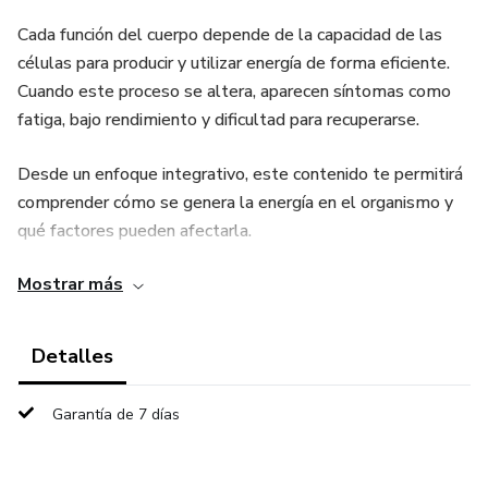
Cada función del cuerpo depende de la capacidad de las
células para producir y utilizar energía de forma eficiente.
Cuando este proceso se altera, aparecen síntomas como
fatiga, bajo rendimiento y dificultad para recuperarse.
Desde un enfoque integrativo, este contenido te permitirá
comprender cómo se genera la energía en el organismo y
qué factores pueden afectarla.
Mostrar más
En este documento aprenderás:
– Qué es la energía celular y por qué es fundamental
Detalles
– Cómo las células producen energía
Garantía de 7 días
– Qué factores disminuyen la eficiencia energética