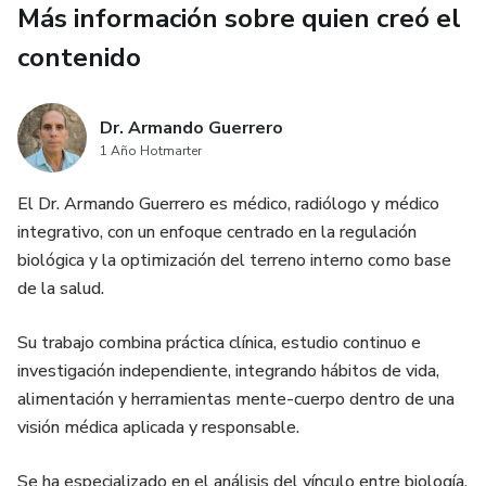
Más información sobre quien creó el
– La relación entre energía, metabolismo y salud general
contenido
– Cómo comenzar a optimizar la energía celular de forma
práctica
Dr. Armando Guerrero
Si sientes cansancio persistente, baja vitalidad o quieres
1 Año Hotmarter
entender cómo funciona tu cuerpo a nivel profundo, este
El Dr. Armando Guerrero es médico, radiólogo y médico
PDF te dará una base clara para comenzar a mejorar tu
integrativo, con un enfoque centrado en la regulación
energía.
biológica y la optimización del terreno interno como base
de la salud.
Este material forma parte de la colección Lectura
Resonante, una serie de guías diseñadas para abordar la
Su trabajo combina práctica clínica, estudio continuo e
salud desde sus bases biológicas y hábitos cotidianos.
investigación independiente, integrando hábitos de vida,
alimentación y herramientas mente-cuerpo dentro de una
visión médica aplicada y responsable.
Se ha especializado en el análisis del vínculo entre biología,