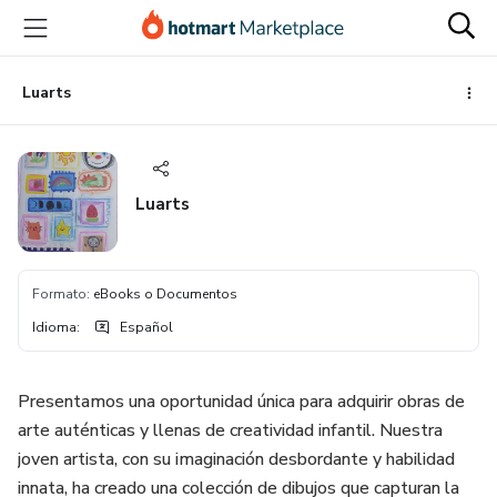
Ir
Ir
Ir
al
a
al
contenido
la
pie
principal
página
de
Luarts
de
página
pago
Luarts
Formato
:
eBooks o Documentos
Idioma
:
Español
Presentamos una oportunidad única para adquirir obras de
arte auténticas y llenas de creatividad infantil. Nuestra
joven artista, con su imaginación desbordante y habilidad
innata, ha creado una colección de dibujos que capturan la