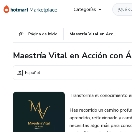
Ir
Ir
Ir
Categorías
al
a
al
contenido
la
pie
principal
página
de
Página de inicio
Maestría Vital en Acción con Álex Rovira
de
página
pago
Maestría Vital en Acción con Á
Español
Transforma el conocimiento en 
Has recorrido un camino profu
aprendido, reflexionado y cam
necesitas algo más para consol