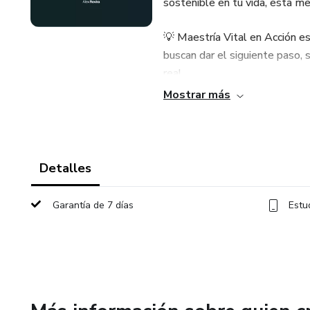
sostenible en tu vida, esta men
💡 Maestría Vital en Acción 
buscan dar el siguiente paso,
real.
Mostrar más
¿Qué encontrarás en esta men
✅ 14 sesiones en grupo reduci
resolverás dudas directamente
Detalles
✅ 2 sesiones 1-1 con Álex, una 
Garantía de 7 días
Estu
de transformación.
✅ Encuentros de seguimiento c
✅ Un encuentro presencial excl
crecimiento única.