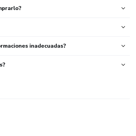
mprarlo?
ormaciones inadecuadas?
s?