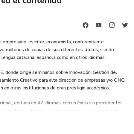
reó el contenido
vada, donde compartirás avances y aprendizajes con
n su desarrollo.
 empresario, escritor, economista, conferenciante
e millones de copias de sus diferentes títulos, siendo
 lengua catalana, española como en otros idiomas.
, donde dirige seminarios sobre Innovación, Gestión del
samiento Creativo para alta dirección de empresas y/o ONG.
en otras instituciones de gran prestigio académico.
ional, editada en 47 idiomas, con un éxito sin precedentes
 tres millones de copias en tan solo dos años y recibió el
ad de crítica, público y profesionales del sector editorial.2​
ial Aguilar que lleva su nombre y en la que se publican