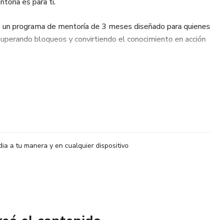
toría es para ti.
es un programa de mentoría de 3 meses diseñado para quienes
 superando bloqueos y convirtiendo el conocimiento en acción
toría?
do, donde aplicarás lo aprendido con casos prácticos y
 con Álex Rovira.
al inicio y otra al final, para enfocar y consolidar tu proceso
dia a tu manera y en cualquier dispositivo
on expertos en Escritura Terapéutica y filosofía estoica.
usivo de 3 días en Girona, para vivir una experiencia de