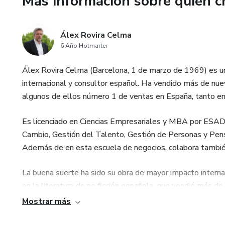
Más información sobre quien c
✅ Acceso a una comunidad pri
compañeros comprometidos co
Álex Rovira Celma
6 Año Hotmarter
Álex Rovira Celma (Barcelona, 1 de marzo de 1969) es un
internacional y consultor español. Ha vendido más de nuev
algunos de ellos número 1 de ventas en España, tanto en
Es licenciado en Ciencias Empresariales y MBA por ESADE
Cambio, Gestión del Talento, Gestión de Personas y Pen
Además de en esta escuela de negocios, colabora también 
La buena suerte ha sido su obra de mayor impacto internac
en la literatura de no ficción española, que vendió más de
premio al mejor libro del año en Japón en 2004 por unanimid
Mostrar más
Ha sido también coordinador de una colección de la editor