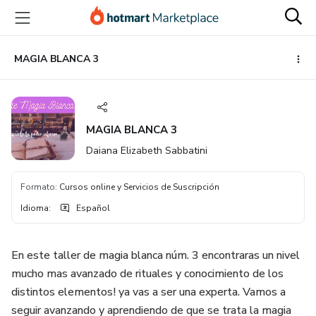
Ir
Ir
Ir
al
a
al
contenido
la
pie
principal
página
de
MAGIA BLANCA 3
de
página
pago
MAGIA BLANCA 3
Daiana Elizabeth Sabbatini
Formato
:
Cursos online y Servicios de Suscripción
Idioma
:
Español
En este taller de magia blanca núm. 3 encontraras un nivel
mucho mas avanzado de rituales y conocimiento de los
distintos elementos! ya vas a ser una experta. Vamos a
seguir avanzando y aprendiendo de que se trata la magia