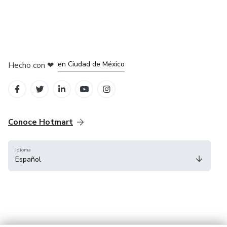
en Bogotá
en Amsterdam
en Madrid
en Ciudad de México
Hecho con
❤
en Belo Horizonte
Conoce Hotmart
Idioma
Español