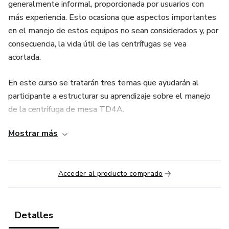
generalmente informal, proporcionada por usuarios con
más experiencia. Esto ocasiona que aspectos importantes
en el manejo de estos equipos no sean considerados y, por
consecuencia, la vida útil de las centrífugas se vea
acortada.
En este curso se tratarán tres temas que ayudarán al
participante a estructurar su aprendizaje sobre el manejo
de la centrífuga de mesa TD4A.
Mostrar más
Al finalizar el curso el operador identificará las partes de la
centrífuga, operará el equipo de acuerdo a las instrucciones
del fabricante y pondrá en práctica los conocimientos para
Acceder al producto comprado
el manejo adecuado y la resolución de problemas del
equipo.
Detalles