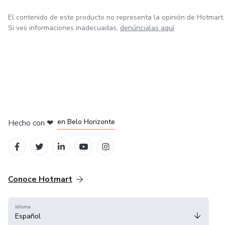
El contenido de este producto no representa la opinión de Hotmart.
Si ves informaciones inadecuadas,
denúncialas aquí
en Ciudad de México
en Bogotá
en Amsterdam
en Madrid
en Belo Horizonte
Hecho con
❤
Conoce Hotmart
Idioma
Español