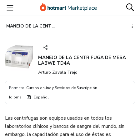
Ir
Ir
Ir
al
a
al
contenido
la
pie
principal
página
de
MANEJO DE LA CENTRÍFUGA DE MESA LABWE TD4A
de
página
pago
MANEJO DE LA CENTRÍFUGA DE MESA
LABWE TD4A
Arturo Zavala Trejo
Formato
:
Cursos online y Servicios de Suscripción
Idioma
:
Español
Las centrífugas son equipos usados en todos los
laboratorios clínicos y bancos de sangre del mundo, sin
embargo, la capacitación para el uso de éstas es