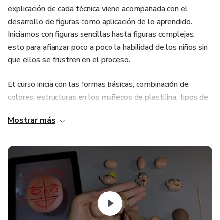
explicación de cada técnica viene acompañada con el
desarrollo de figuras como aplicación de lo aprendido.
Iniciamos con figuras sencillas hasta figuras complejas,
esto para afianzar poco a poco la habilidad de los niños sin
que ellos se frustren en el proceso.
El curso inicia con las formas básicas, combinación de
colores, estructuras en los muñecos de plastilina, tipos de
manos, pies, nariz, ojos, orejas y bocas, ésto con el objetivo
Mostrar más
de que los niños puedan aprenden las bases para crear sus
propios muñecos en plastilina. Finalmente se enseña la
técnica de plastilina esparcida para hacer cuadros en
plastilina, y diferentes maquetas de ambientación para
ubicar las figuras.
En el proceso de aprendizaje, después de cada clase
teórica, se realiza una clase de aplicación, donde los niños