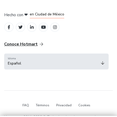
en Bogotá
en Amsterdam
en Madrid
en Ciudad de México
Hecho con
❤
en Belo Horizonte
Conoce Hotmart
Idioma
Español
FAQ
Términos
Privacidad
Cookies
Hotmart — 2011-2026 © Todos los derechos reservados.