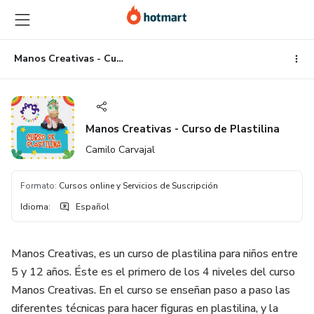
Ir
Ir
Ir
al
a
al
contenido
la
pie
principal
página
de
Manos Creativas - Curso de Plastilina
de
página
pago
Manos Creativas - Curso de Plastilina
Camilo Carvajal
Formato
:
Cursos online y Servicios de Suscripción
Idioma
:
Español
Manos Creativas, es un curso de plastilina para niños entre
5 y 12 años. Éste es el primero de los 4 niveles del curso
Manos Creativas. En el curso se enseñan paso a paso las
diferentes técnicas para hacer figuras en plastilina, y la