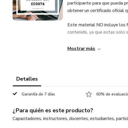
participante para que pueda pr
obtener un certificado ofici
Este material NO incluye los 
contenido, ya que estas solo s
Este material también sirve al
Mostrar más
competencia.
¡Estamos seguros de que te se
Detalles
Mucho éxito
Garantía de 7 días
60% de evaluacio
Equipo Hispaniensis.
¿Para quién es este producto?
Capacitadores, instructores, docentes, estudiantes, pa