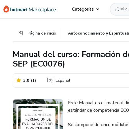
Ir
Ir
Ir
Categorías
al
a
al
contenido
la
pie
principal
página
de
Página de inicio
Autoconocimiento y Espiritual
de
página
pago
Manual del curso: Formación 
SEP (EC0076)
3.0
(
1
)
Español
Este Manual es el material di
estándar de competencia EC
Se compone de cinco módulos y