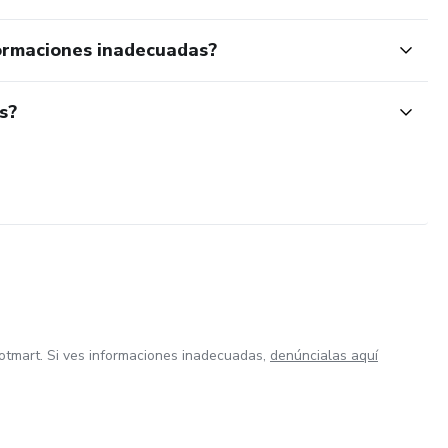
ormaciones inadecuadas?
s?
otmart. Si ves informaciones inadecuadas,
denúncialas aquí