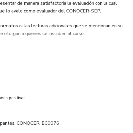
esentar de manera satisfactoria la evaluación con la cual
al que lo avale como evaluador del CONOCER-SEP.
formatos ni las lecturas adicionales que se mencionan en su
e otorgan a quienes se inscriben al curso.
 instructor para preparar la capacitación en dicho estándar de
rá de gran ayuda para lograr tus metas!
nes positivas
rticipantes, CONOCER, EC0076