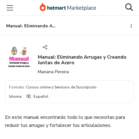
Ir
Ir
Ir
al
a
al
contenido
la
pie
principal
página
de
Manual: Eliminando Arrugas y Creando Juntas de Acero
de
página
pago
Manual: Eliminando Arrugas y Creando
Juntas de Acero
Mariana Pereira
Formato
:
Cursos online y Servicios de Suscripción
Idioma
:
Español
En este manual encontrarás todo lo que necesitas para
reducir tus arrugas y fortalecer tus articulaciones.