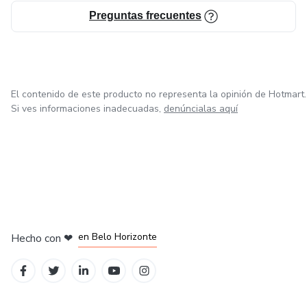
Preguntas frecuentes
El contenido de este producto no representa la opinión de Hotmart.
Si ves informaciones inadecuadas,
denúncialas aquí
en Ciudad de México
en Bogotá
en Amsterdam
en Madrid
en Belo Horizonte
Hecho con
❤