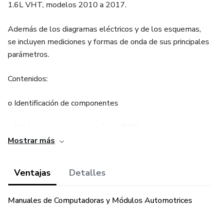
1.6L VHT, modelos 2010 a 2017.
Además de los diagramas eléctricos y de los esquemas,
se incluyen mediciones y formas de onda de sus principales
parámetros.
Contenidos:
o Identificación de componentes
o Módulo de control electrónico (ECM, computadora)
Mostrar más
o Sensores (con DTC)
Ventajas
Detalles
o Actuadores (con DTC)
o Diagramas:
Manuales de Computadoras y Módulos Automotrices