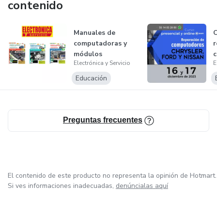
contenido
o Correa de sincronización
Manuales de
C
computadoras y
r
módulos
Electrónica y Servicio
E
automotrices 34,35
C
y 36
N
Educación
Preguntas frecuentes
El contenido de este producto no representa la opinión de Hotmart.
Si ves informaciones inadecuadas,
denúncialas aquí