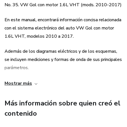
— Motor de arranque y alternador
No. 35. VW Gol con motor 1.6L VHT (mods. 2010-2017)
— Sistema de frenos ABS
En este manual, encontrará información concisa relacionada
con el sistema electrónico del auto VW Gol con motor
— Red local
1.6L VHT, modelos 2010 a 2017.
— Tablero o cuadro de instrumentos
Además de los diagramas eléctricos y de los esquemas,
se incluyen mediciones y formas de onda de sus principales
— Módulo de control i-Motion
parámetros.
o Banda del alternador
Contenidos:
Mostrar más
o Correa de sincronización
o Identificación de componentes
Más información sobre quien creó el
contenido
o Módulo de control electrónico (ECM, computadora)