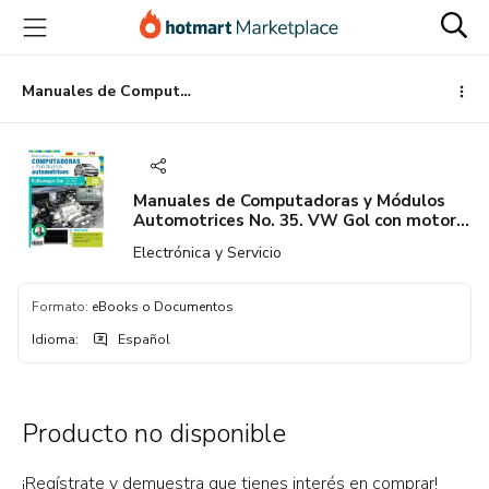
Ir
Ir
Ir
al
a
al
contenido
la
pie
principal
página
de
Manuales de Computadoras y Módulos Automotrices No. 35. VW Gol con motor 1.6L VHT (mods. 2010-2017)
de
página
pago
Manuales de Computadoras y Módulos
Automotrices No. 35. VW Gol con motor
1.6L VHT (mods. 2010-2017)
Electrónica y Servicio
Formato
:
eBooks o Documentos
Idioma
:
Español
Producto no disponible
¡Regístrate y demuestra que tienes interés en comprar!