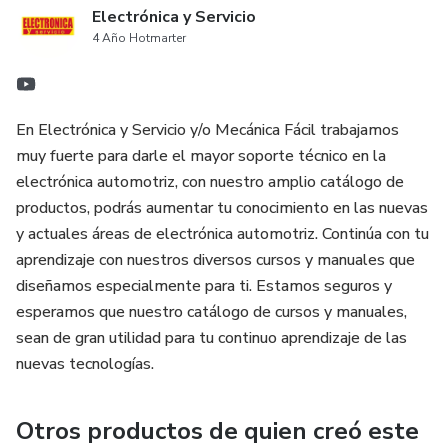
o Sensores (con DTC)
Electrónica y Servicio
4 Año Hotmarter
o Actuadores (con DTC)
o Diagramas:
En Electrónica y Servicio y/o Mecánica Fácil trabajamos
muy fuerte para darle el mayor soporte técnico en la
— Motor de arranque y alternador
electrónica automotriz, con nuestro amplio catálogo de
productos, podrás aumentar tu conocimiento en las nuevas
— Sistema de frenos ABS
y actuales áreas de electrónica automotriz. Continúa con tu
aprendizaje con nuestros diversos cursos y manuales que
— Red local
diseñamos especialmente para ti. Estamos seguros y
esperamos que nuestro catálogo de cursos y manuales,
— Tablero o cuadro de instrumentos
sean de gran utilidad para tu continuo aprendizaje de las
nuevas tecnologías.
— Módulo de control i-Motion
Otros productos de quien creó este
o Banda del alternador