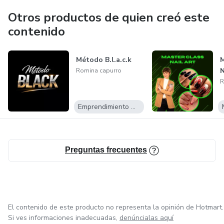
Otros productos de quien creó este
contenido
Método B.l.a.c.k
Romina capurro
R
Emprendimiento Digital
Preguntas frecuentes
El contenido de este producto no representa la opinión de Hotmart.
Si ves informaciones inadecuadas,
denúncialas aquí