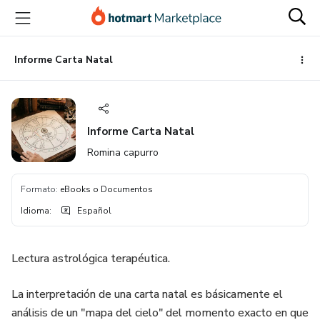
Ir
Ir
Ir
al
a
al
contenido
la
pie
principal
página
de
Informe Carta Natal
de
página
pago
Informe Carta Natal
Romina capurro
Formato
:
eBooks o Documentos
Idioma
:
Español
Lectura astrológica terapéutica.
La interpretación de una carta natal es básicamente el
análisis de un "mapa del cielo" del momento exacto en que