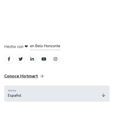
en Ciudad de México
en Bogotá
en Amsterdam
en Madrid
en Belo Horizonte
Hecho con
❤
Conoce Hotmart
Idioma
Español