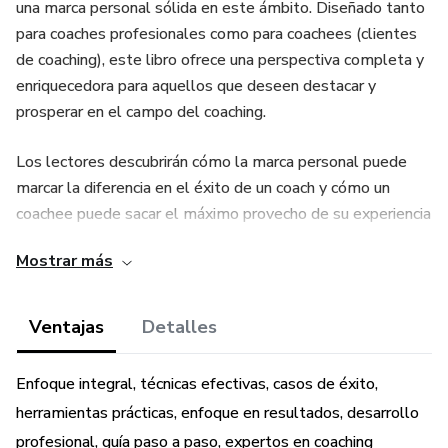
una marca personal sólida en este ámbito. Diseñado tanto
para coaches profesionales como para coachees (clientes
de coaching), este libro ofrece una perspectiva completa y
enriquecedora para aquellos que deseen destacar y
prosperar en el campo del coaching.
Los lectores descubrirán cómo la marca personal puede
marcar la diferencia en el éxito de un coach y cómo un
coachee puede sacar el máximo provecho de su experiencia
de coaching al entender la importancia de su propia marca
Mostrar más
personal. El libro explora estrategias efectivas para
construir y potenciar la marca personal, lo que permitirá a
los coaches destacar en el mercado, atraer nuevos clientes
Ventajas
Detalles
y establecer relaciones sólidas con sus coachees.
Enfoque integral, técnicas efectivas, casos de éxito,
Caracterizado por un enfoque práctico y aplicable, este
herramientas prácticas, enfoque en resultados, desarrollo
libro ofrece:
profesional, guía paso a paso, expertos en coaching