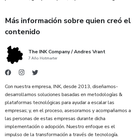
Estrategias de branding para coaches: A través de
ejemplos y casos reales, los coaches aprenderán a definir
Más información sobre quien creó el
su propuesta de valor única, identificar su nicho de mercado
contenido
y crear una presencia en línea que refleje su autenticidad y
experiencia.
The INK Company / Andres Vrant
Técnicas para coachees: Los coachees descubrirán cómo
7 Año Hotmarter
aprovechar la marca personal de su coach para asegurarse
de que están tomando decisiones informadas y alineadas
con sus metas y valores.
Con nuestra empresa, INK, desde 2013, diseñamos-
Comunicación efectiva: El libro explora cómo la
desarrollamos soluciones basadas en metodologías &
comunicación clara y coherente es esencial para construir
plataformas tecnológicas para ayudar a escalar las
una marca personal sólida y establecer relaciones de
empresas; y, en el proceso, asesoramos y acompañamos a
confianza tanto con clientes como con clientes potenciales.
las personas de estas empresas durante dicha
implementación o adopción. Nuestro enfoque es el
Crecimiento profesional y personal: Al destacar la
impulso de la transformación a través de tecnología.