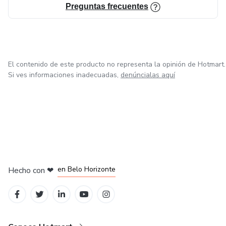
Preguntas frecuentes
El contenido de este producto no representa la opinión de Hotmart.
Si ves informaciones inadecuadas,
denúncialas aquí
en Ciudad de México
en Bogotá
en Amsterdam
en Madrid
en Belo Horizonte
Hecho con
❤