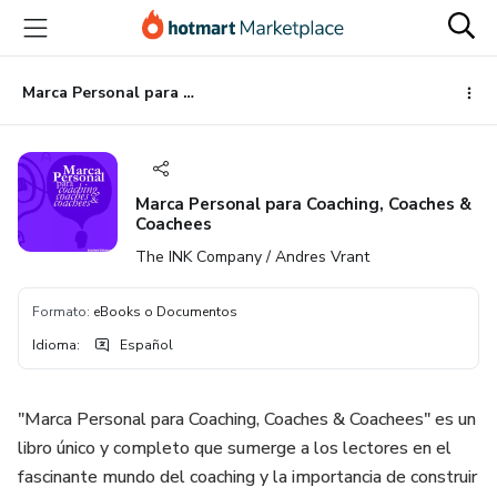
Ir
Ir
Ir
al
a
al
contenido
la
pie
principal
página
de
Marca Personal para Coaching, Coaches & Coachees
de
página
pago
Marca Personal para Coaching, Coaches &
Coachees
The INK Company / Andres Vrant
Formato
:
eBooks o Documentos
Idioma
:
Español
"Marca Personal para Coaching, Coaches & Coachees" es un
libro único y completo que sumerge a los lectores en el
fascinante mundo del coaching y la importancia de construir