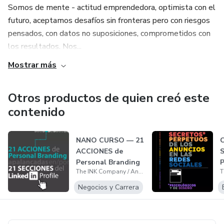
importancia del crecimiento personal y el desarrollo
Somos de mente - actitud emprendedora, optimista con el
profesional para coaches y coachees, este libro motiva a
futuro, aceptamos desafíos sin fronteras pero con riesgos
los lectores a superar desafíos y alcanzar sus objetivos con
pensados, con datos no suposiciones, comprometidos con
éxito.
los resultados. Nos...
Mostrar más
Otros productos de quien creó este
contenido
NANO CURSO — 21
ACCIONES de
Personal Branding
The INK Company / Andres Vrant
- 21 SECCIONES...
Negocios y Carrera