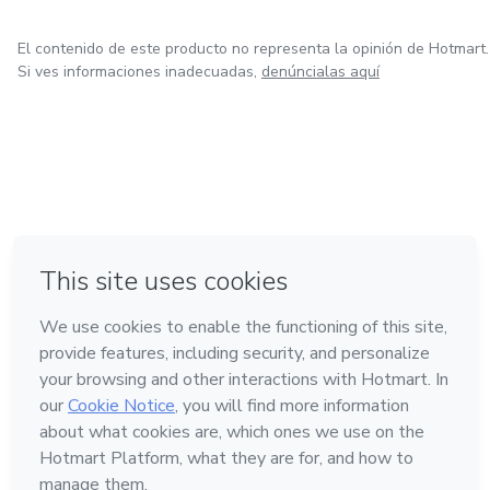
El contenido de este producto no representa la opinión de Hotmart.
Si ves informaciones inadecuadas,
denúncialas aquí
en Ciudad de México
en Bogotá
en Amsterdam
en Madrid
en Belo Horizonte
Hecho con
❤
Conoce Hotmart
Idioma
Español