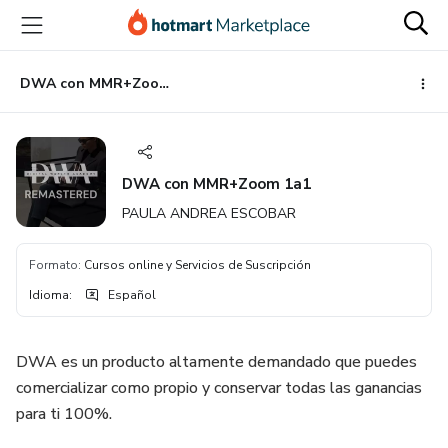
Ir
Ir
Ir
al
a
al
contenido
la
pie
principal
página
de
DWA con MMR+Zoom 1a1
de
página
pago
DWA con MMR+Zoom 1a1
PAULA ANDREA ESCOBAR
Formato
:
Cursos online y Servicios de Suscripción
Idioma
:
Español
DWA es un producto altamente demandado que puedes
comercializar como propio y conservar todas las ganancias
para ti 100%.