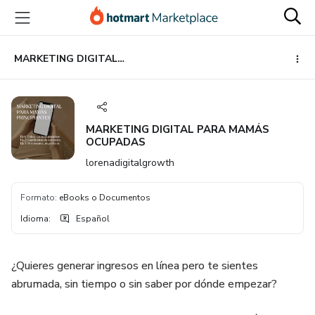
Ir
Ir
Ir
al
a
al
contenido
la
pie
principal
página
de
MARKETING DIGITAL PARA MAMÁS OCUPADAS
de
página
pago
MARKETING DIGITAL PARA MAMÁS
OCUPADAS
lorenadigitalgrowth
Formato
:
eBooks o Documentos
Idioma
:
Español
¿Quieres generar ingresos en línea pero te sientes
abrumada, sin tiempo o sin saber por dónde empezar?