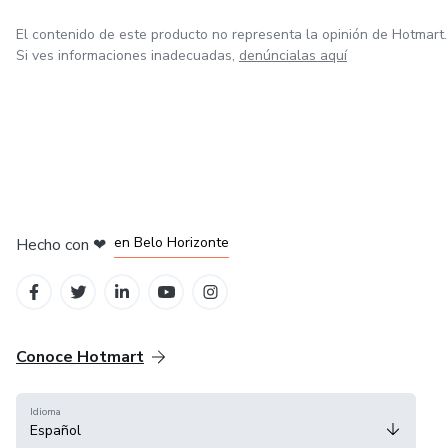
de acción que obtienes en cada lección que podrás
implementar desde el primer día que adquieres las
El contenido de este producto no representa la opinión de Hotmart.
Si ves informaciones inadecuadas,
denúncialas aquí
habilidad.
Si quieres dejar de depender de los precios bajos, recuperar
el control de tu negocio y construir una farmacia más
rentable y competitiva, este Diplomado te dará el camino
claro para lograrlo.
en Ciudad de México
en Bogotá
en Amsterdam
en Madrid
en Belo Horizonte
Hecho con
❤
Conoce Hotmart
Idioma
Español