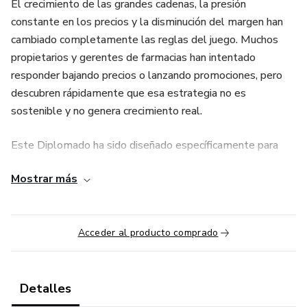
El crecimiento de las grandes cadenas, la presión
constante en los precios y la disminución del margen han
cambiado completamente las reglas del juego. Muchos
propietarios y gerentes de farmacias han intentado
responder bajando precios o lanzando promociones, pero
descubren rápidamente que esa estrategia no es
sostenible y no genera crecimiento real.
Este Diplomado ha sido diseñado específicamente para
farmacias independientes en Latinoamérica que buscan
Mostrar más
dejar de competir por precio y empezar a competir con
estrategia.
A lo largo de este programa aprenderás cómo aplicar
Acceder al producto comprado
principios de Retail Marketing directamente en tu farmacia
para aumentar ventas, mejorar tu rentabilidad y optimizar
el desempeño de tu punto de venta.
Detalles