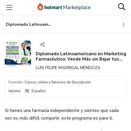
Ir
Ir
Ir
al
a
al
contenido
la
pie
principal
página
de
Diplomado Latinoamericano en Marketing Farmacéutico: Vende Más sin Bajar tus Precios
de
página
pago
Diplomado Latinoamericano en Marketing
Farmacéutico: Vende Más sin Bajar tus
Precios
LUIS FELIPE MADRIGAL MENDOZA
Formato
:
Cursos online y Servicios de Suscripción
Idioma
:
Español
Si tienes una farmacia independiente y sientes que cada
vez es más difícil competir, este programa es para ti.