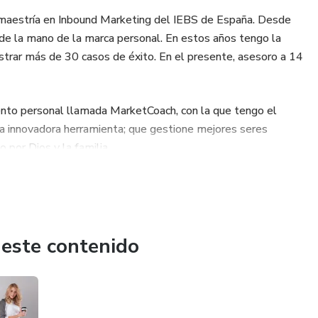
 maestría en Inbound Marketing del IEBS de España. Desde
de la mano de la marca personal. En estos años tengo la
strar más de 30 casos de éxito. En el presente, asesoro a 14
ento personal llamada MarketCoach, con la que tengo el
na innovadora herramienta; que gestione mejores seres
 por Dios y la familia.
rica a países como Argentina, Colombia, Perú, Ecuador,
ndes organizaciones como Servientrega, la ANDI, Efecty,
stria y Turismo, Ejercito Nacional de Colombia, Cámara de
tral y en docencia de posgrado como la Universidad San
 este contenido
rmo, Universidad Santiago de Cali, entre muchas más.