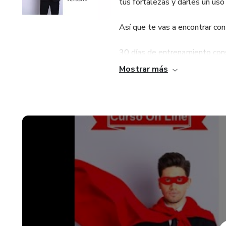
tus fortalezas y darles un uso
Así que te vas a encontrar co
30 días de entrenamiento con
Mostrar más
8 vídeos tutoriales
18 vídeo clases
15 ejercicios prácticos
15 descargables para la aplic
adquiridos
1 proyecto final