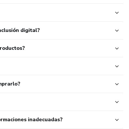
clusión digital?
productos?
mprarlo?
ormaciones inadecuadas?