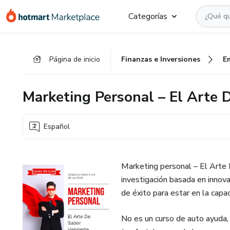
Ir
Ir
Ir
Categorías
al
a
al
contenido
la
pie
principal
página
de
Página de inicio
Finanzas e Inversiones
E
de
página
pago
Marketing Personal – El Arte 
Español
Marketing personal – El Arte 
investigación basada en inno
de éxito para estar en la cap
No es un curso de auto ayuda, 