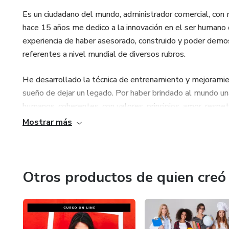
Es un ciudadano del mundo, administrador comercial, con
hace 15 años me dedico a la innovación en el ser humano 
experiencia de haber asesorado, construido y poder demo
referentes a nivel mundial de diversos rubros.
He desarrollado la técnica de entrenamiento y mejorami
sueño de dejar un legado. Por haber brindado al mundo u
humanos, coherentes, con valores, principios, amor, respeto
Mostrar más
He llevado mis conferencias y consultorías por Latinoamé
Panamá, entre otros. En Colombia soy referente para gra
Compensar, Comfandi, Cemex, Ministerio de Comercio, Indu
Comercio de Bogotá. En universidades soy invitado magis
Otros productos de quien creó
Buenaventura, Universidad Javeriana, Universidad de Pale