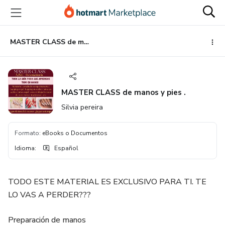
Ir
Ir
Ir
al
a
al
contenido
la
pie
principal
página
de
MASTER CLASS de manos y pies .
de
página
pago
MASTER CLASS de manos y pies .
Silvia pereira
Formato
:
eBooks o Documentos
Idioma
:
Español
TODO ESTE MATERIAL ES EXCLUSIVO PARA TI. TE
LO VAS A PERDER???
Preparación de manos