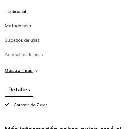
Tradicional
Metodo ruso
Cuidados de uñas
Anomalías de uñas
Como curar hongos o afecciones de las uñas y de la piel
Mostrar más
Spa de manos
Detalles
Expoliación
Garantía de 7 días
Hidratacion
Elinaacin de callos