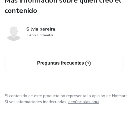
Más información sobre quien creó el
contenido
Esmaltado común
Esmaltado semipermanente
Silvia pereira
3 Año Hotmarter
Acrílico
Gel
Preguntas frecuentes
Kapping en gel
Kapping en acrílico
El contenido de este producto no representa la opinión de Hotmart.
Nivelación
Si ves informaciones inadecuadas,
denúncialas aquí
Definición de todas las técnicas como y cuando usarlas
Todo lo que te puedas imaginar en esta super máster