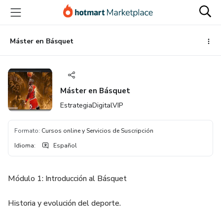
Ir
Ir
Ir
al
a
al
contenido
la
pie
principal
página
de
Máster en Básquet
de
página
pago
Máster en Básquet
EstrategiaDigitalVIP
Formato
:
Cursos online y Servicios de Suscripción
Idioma
:
Español
Módulo 1: Introducción al Básquet
Historia y evolución del deporte.