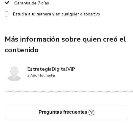
Garantía de 7 días
Técnicas de concentración y manejo del estrés.
Estudia a tu manera y en cualquier dispositivo
Módulo 5: Nutrición y Recuperación
Más información sobre quien creó el
Guía nutricional adaptada a los deportistas.
contenido
Métodos efectivos de recuperación después del
entrenamiento.
EstrategiaDigitalVIP
2 Año Hotmarter
Módulo 6: Planificación de Temporada y Competición
................................................................................................................................................
Cómo estructurar un plan de entrenamiento a largo plazo.
Estrategias para competiciones y torneos.
Preguntas frecuentes
Módulo 7: Equipamiento y Tecnología en el Deporte