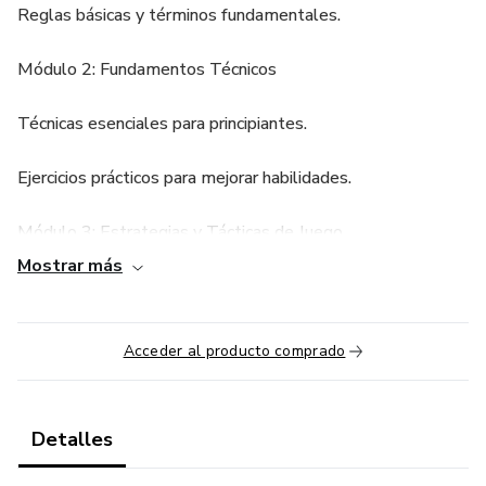
Reglas básicas y términos fundamentales.
Módulo 2: Fundamentos Técnicos
Técnicas esenciales para principiantes.
Ejercicios prácticos para mejorar habilidades.
Módulo 3: Estrategias y Tácticas de Juego
Mostrar más
Análisis táctico del deporte.
Estrategias para situaciones específicas de juego.
Acceder al producto comprado
Módulo 4: Preparación Física y Mental
Detalles
Rutinas de entrenamiento físico específicas para el
deporte.