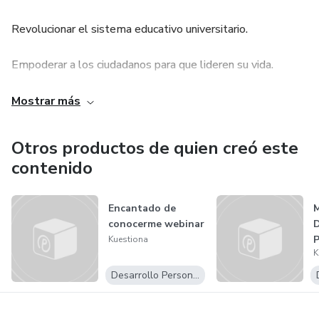
Revolucionar el sistema educativo universitario.
Empoderar a los ciudadanos para que lideren su vida.
Democratizar el autoconocimiento y la sabiduría.
Mostrar más
Inspirar un cambio de mentalidad individual y colectivo.
Otros productos de quien creó este
contenido
Acompañar a las personas para que aprendan a ser felices.
Promover la libertad de pensamiento en la sociedad.
Encantado de
M
conocerme webinar
D
P
Kuestiona
Fomentar el despertar de la consciencia y la espiritualidad.
K
L
R
Desarrollo Personal
Posibilitar que las personas descubran su propósito de
vida.