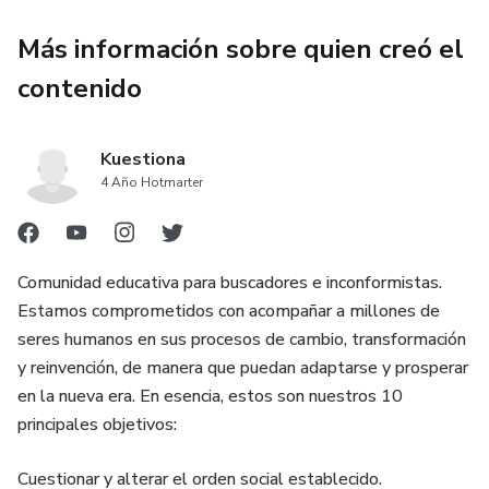
Más información sobre quien creó el
Acabas de pasar por una ruptura sentimental y necesitas
rehacerte.
contenido
Sientes que tu vida sexual ha caído en la rutina y la
monotonía.
Kuestiona
4 Año Hotmarter
Quieres evitar volver a tropezar con la misma piedra a nivel
sentimental.
Comunidad educativa para buscadores e inconformistas.
Te dedicas al coaching de parejas y quieres inspirar a través
Estamos comprometidos con acompañar a millones de
del ejemplo.
seres humanos en sus procesos de cambio, transformación
y reinvención, de manera que puedan adaptarse y prosperar
Eres terapeuta de pareja y deseas recibir formación
en la nueva era. En esencia, estos son nuestros 10
complementaria.
principales objetivos:
Cuestionar y alterar el orden social establecido.