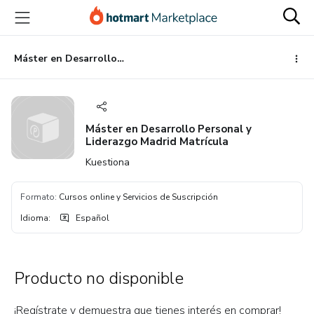
Ir
Ir
Ir
al
a
al
contenido
la
pie
principal
página
de
Máster en Desarrollo Personal y Liderazgo Madrid Matrícula
de
página
pago
Máster en Desarrollo Personal y
Liderazgo Madrid Matrícula
Kuestiona
Formato
:
Cursos online y Servicios de Suscripción
Idioma
:
Español
Producto no disponible
¡Regístrate y demuestra que tienes interés en comprar!