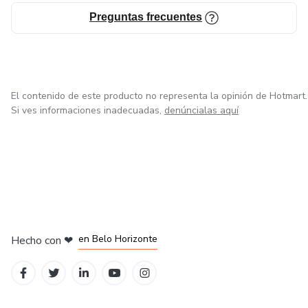
Hacer de puente entre el viejo y el nuevo paradigma.
Preguntas frecuentes
El contenido de este producto no representa la opinión de Hotmart.
Si ves informaciones inadecuadas,
denúncialas aquí
en Ciudad de México
en Bogotá
en Amsterdam
en Madrid
en Belo Horizonte
Hecho con
❤