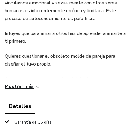
vincularnos emocional y sexualmente con otros seres
humanos es inherentemente errónea y limitada. Este
proceso de autoconocimiento es para ti si…
Intuyes que para amar a otros has de aprender a amarte a
ti primero.
Quieres cuestionar el obsoleto molde de pareja para
diseñar el tuyo propio.
Te interesa conocer lo que hay detrás de las parejas
Mostrar más
verdaderamente felices.
Estás en plena crisis de pareja y no sabes qué decisión
Detalles
tomar al respecto.
Garantía de 15 días
Se ha apagado la llama de tu relación y deseas volverla a
encender.