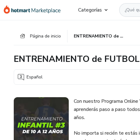
Ir
Ir
Ir
Categorías
al
a
al
contenido
la
pie
principal
página
de
Página de inicio
ENTRENAMIENTO de FUTBOL INFANTIL de 10 a 12 años
de
página
pago
ENTRENAMIENTO de FUTBOL I
Español
Con nuestro Programa Onli
aprenderás paso a paso todos 
años.
No importa si recién te estás 