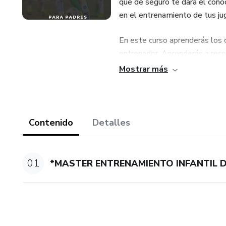
que de seguro te dará el cono
en el entrenamiento de tus ju
En este curso aprenderás los 
entrenador. Aprenderás a reco
qué y cómo deben entrenar en 
Mostrar más
plantel, como entrenar la part
recomendables y cómo trabajar 
entrenamiento físico (aun si t
en tu equipo de trabajo), y to
Contenido
Detalles
En este curso incluso te ens
dónde puedes conseguirlos y
01
*MASTER ENTRENAMIENTO INFANTIL D
tiempo y dinero en tu camino 