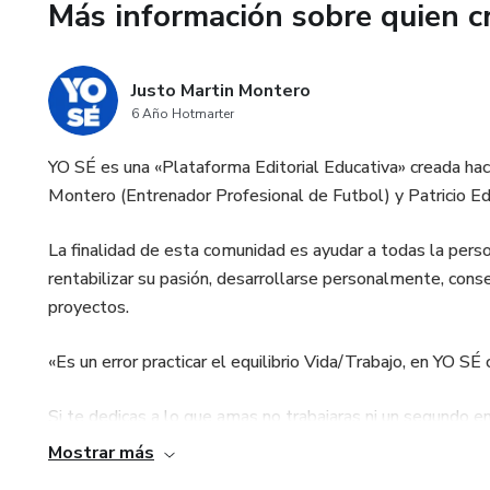
Más información sobre quien c
Justo Martin Montero
6 Año Hotmarter
YO SÉ es una «Plataforma Editorial Educativa» creada h
Montero (Entrenador Profesional de Futbol) y Patricio E
La finalidad de esta comunidad es ayudar a todas la per
rentabilizar su pasión, desarrollarse personalmente, cons
proyectos.
«Es un error practicar el equilibrio Vida/Trabajo, en YO S
Si te dedicas a lo que amas no trabajaras ni un segundo e
Mostrar más
Bienvenid@ te ayudaremos a rentabilizar tu pasión