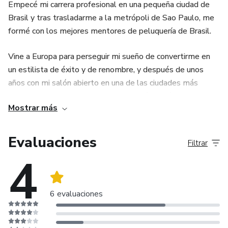
Empecé mi carrera profesional en una pequeña ciudad de
Brasil y tras trasladarme a la metrópoli de Sao Paulo, me
formé con los mejores mentores de peluquería de Brasil.
Vine a Europa para perseguir mi sueño de convertirme en
un estilista de éxito y de renombre, y después de unos
años con mi salón abierto en una de las ciudades más
importantes de Europa, Barcelona, creé el Método BRA de
Mostrar más
balayage avanzado junto con mi socio Paulo Pequea.
Hoy tengo un salón en el corazón de Barcelona con una
Evaluaciones
Filtrar
lista de espera de meses, más de 1200 formados con mi
4
metodología y siendo embajador de la marca internacional
Redken.
6 evaluaciones
Hoy, a través de esta formación, busco llegar a más
estilistas para que transformen sus carreras, como yo
transformé la mía, y conquisten para alcanzar sus metas