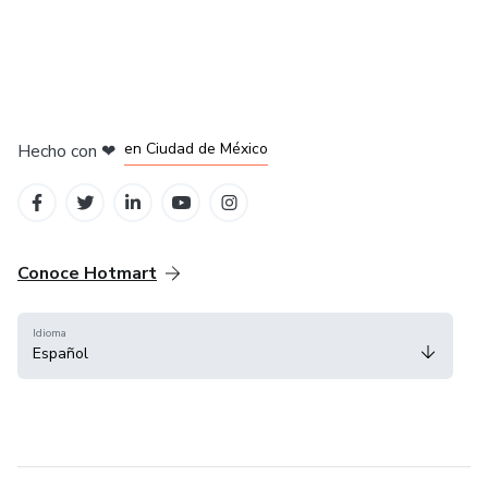
en Bogotá
en Amsterdam
en Madrid
en Ciudad de México
Hecho con
❤
en Belo Horizonte
Conoce Hotmart
Idioma
Español