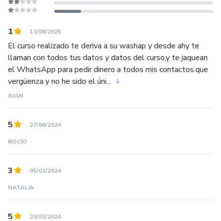
profesionales.
1
13/08/2025
QUIERO CONTRIBUIR A ELEVAR EL GREMIO DE
El curso realizado te deriva a su washap y desde ahy te
ESTILISTAS Y QUE SE NOS VALORE COMO
llaman con todos tus datos y datos del curso,y te jaquean
VERDADEROS ARTISTAS.
el WhatsApp para pedir dinero a todos mis contactos.que
vergüenza y no he sido el úni...
JUAN
5
27/06/2024
ROCÍO
3
05/03/2024
NATALIA
5
29/02/2024