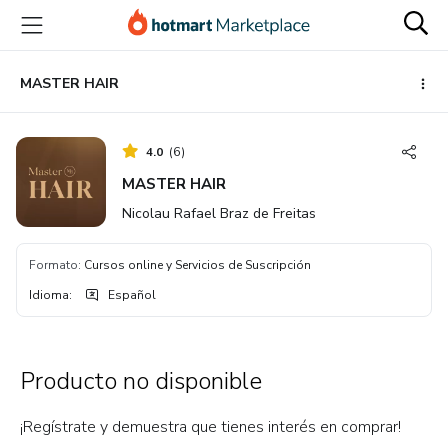
Ir
Ir
Ir
al
a
al
contenido
la
pie
principal
página
de
MASTER HAIR
de
página
pago
4.0
(
6
)
MASTER HAIR
Nicolau Rafael Braz de Freitas
Formato
:
Cursos online y Servicios de Suscripción
Idioma
:
Español
Producto no disponible
¡Regístrate y demuestra que tienes interés en comprar!