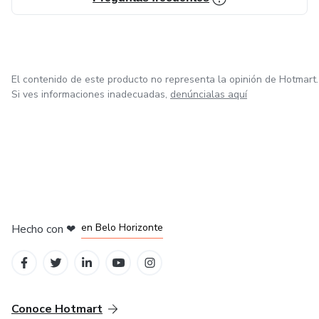
El contenido de este producto no representa la opinión de Hotmart.
Si ves informaciones inadecuadas,
denúncialas aquí
en Ciudad de México
en Bogotá
en Amsterdam
en Madrid
en Belo Horizonte
Hecho con
❤
Conoce Hotmart