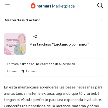
Ir
Ir
Ir
al
a
al
contenido
la
pie
principal
página
de
Masterclass "Lactando con amor"
de
página
pago
Masterclass "Lactando con amor"
Formato
:
Cursos online y Servicios de Suscripción
Idioma
:
Español
En esta masterclass aprenderás las bases necesarias para
una lactancia materna exitosa, logrando que tú y tu bebé
tengan el vínculo perfecto para una experiencia invaluable.
Conocerás los beneficios de la lactancia materna y cómo