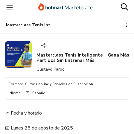
Ir
Ir
Ir
al
a
al
contenido
la
pie
principal
página
de
Masterclass Tenis Inteligente – Gana Más Partidos Sin Entrenar Más
de
página
pago
Masterclass Tenis Inteligente – Gana Más
Partidos Sin Entrenar Más
Gustavo Parodi
Formato
:
Cursos online y Servicios de Suscripción
Idioma
:
Español
📌 Fecha y horario
📅 Lunes 25 de agosto de 2025