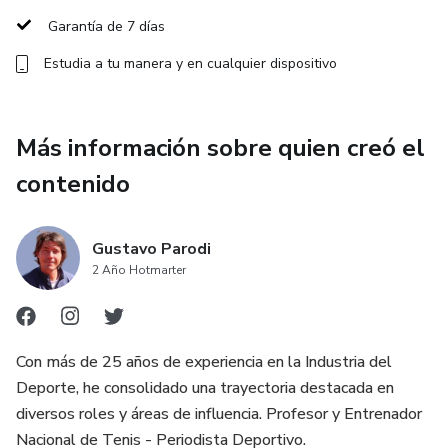
Garantía de 7 días
Cómo leer al rival y anticipar sus jugadas.
Estudia a tu manera y en cualquier dispositivo
Los 5 patrones tácticos ganadores para partidos de club.
Cómo tomar decisiones inteligentes en puntos clave.
Más información sobre quien creó el
contenido
Estrategias mentales para mantener la calma y cerrar sets
bajo presión.
Gustavo Parodi
🎁 Qué incluye tu inscripción
2 Año Hotmarter
✅ Masterclass en vivo (2 horas) + grabación.
✅ PDF táctico: “5 patrones ganadores en partidos de club”.
Con más de 25 años de experiencia en la Industria del
Deporte, he consolidado una trayectoria destacada en
✅ Hoja editable: “Plan de Partido CAMBIA”.
diversos roles y áreas de influencia. Profesor y Entrenador
Nacional de Tenis - Periodista Deportivo.