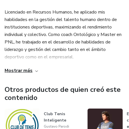
✅ Audio pre-partido (concentración 5’).
Licenciado en Recursos Humanos, he aplicado mis
🎁 Bono Early Bird (hasta 20/08): Checklist “Cierra el Set”
habilidades en la gestión del talento humano dentro de
para dominar cierres bajo presión.
instituciones deportivas, maximizando el rendimiento
individual y colectivo. Como coach Ontológico y Master en
💵 Opciones de inscripción
PNL, he trabajado en el desarrollo de habilidades de
liderazgo y gestión del cambio tanto en el ámbito
USD 19: Masterclass + grabación + todos los recursos.
deportivo como en el empresarial.
USD 47 – Paquete Jugador Inteligente: Incluye todo lo
Mostrar más
Mi experiencia como Coach Deportivo y Consultor me ha
anterior + sesión privada 1:1 (30’) con Gustavo Parodi +
llevado a colaborar con diversas organizaciones, brindando
pack premium de entrenamiento mental CAMBIA.
asesoramiento y diseñando estrategias para alcanzar
Otros productos de quien creó este
objetivos deportivos y empresariales. He tenido el
contenido
🔥 Por qué no podés perderte esta masterclass
privilegio de dirigir reconocidas instituciones deportivas en
Buenos Aires, contribuyendo a su crecimiento y éxito.
En tenis y en la vida, los partidos se ganan con decisiones
Club Tenis
E
inteligentes. Esta no es una clase teórica: es
Inteligente
c
Además, como Speaker Nacional e Internacional, he
entrenamiento táctico y mental aplicado, listo para usar en
e
Gustavo Parodi