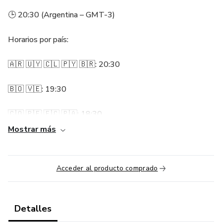
🕒 20:30 (Argentina – GMT-3)
Horarios por país:
🇦🇷 🇺🇾 🇨🇱 🇵🇾 🇧🇷: 20:30
🇧🇴 🇻🇪: 19:30
🇨🇴 🇵🇪 🇪🇨 🇵🇦: 18:30
Mostrar más
🇲🇽 🇨🇷 🇸🇻 🇬🇹: 17:30
🇪🇸 Madrid: 01:30 (26/08)
Acceder al producto comprado
🎯 Qué aprenderás en esta masterclass
Detalles
En solo 2 horas intensivas, vas a descubrir: