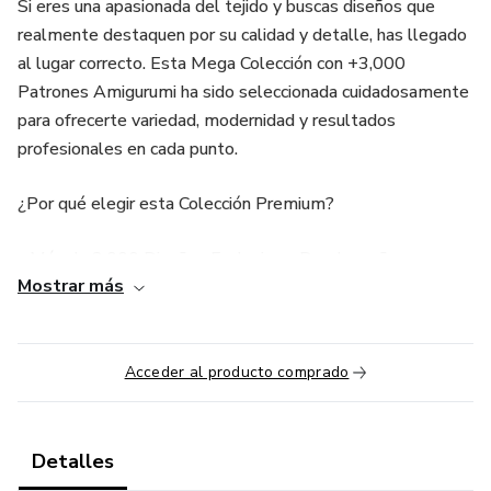
Si eres una apasionada del tejido y buscas diseños que
realmente destaquen por su calidad y detalle, has llegado
al lugar correcto. Esta Mega Colección con +3,000
Patrones Amigurumi ha sido seleccionada cuidadosamente
para ofrecerte variedad, modernidad y resultados
profesionales en cada punto.
¿Por qué elegir esta Colección Premium?
- Más de 3,000 Diseños Exclusivos: Desde muñecas
Mostrar más
detalladas y animales tiernos hasta personajes modernos
y temáticos.
- Totalmente en Español: Instrucciones claras y precisas
Acceder al producto comprado
en tu idioma, sin errores de traducción que arruinen tu
trabajo.
Detalles
- Calidad Premium y Actualizada: No son los patrones de