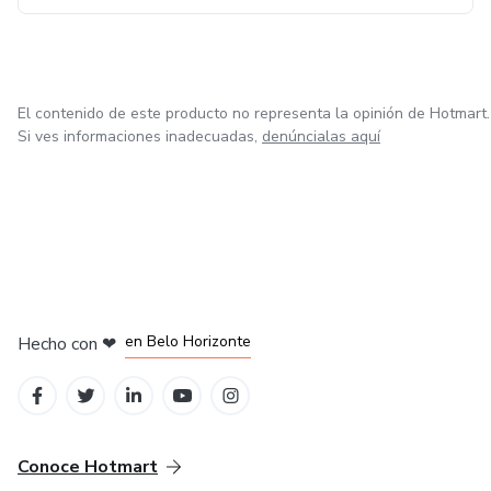
El contenido de este producto no representa la opinión de Hotmart.
Si ves informaciones inadecuadas,
denúncialas aquí
en Ciudad de México
en Bogotá
en Amsterdam
en Madrid
en Belo Horizonte
Hecho con
❤
Conoce Hotmart