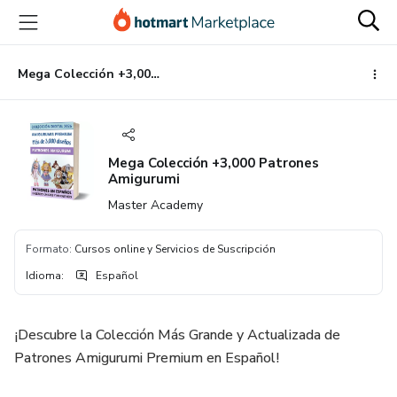
Ir
Ir
Ir
al
a
al
contenido
la
pie
principal
página
de
Mega Colección +3,000 Patrones Amigurumi
de
página
pago
Mega Colección +3,000 Patrones
Amigurumi
Master Academy
Formato
:
Cursos online y Servicios de Suscripción
Idioma
:
Español
¡Descubre la Colección Más Grande y Actualizada de
Patrones Amigurumi Premium en Español!