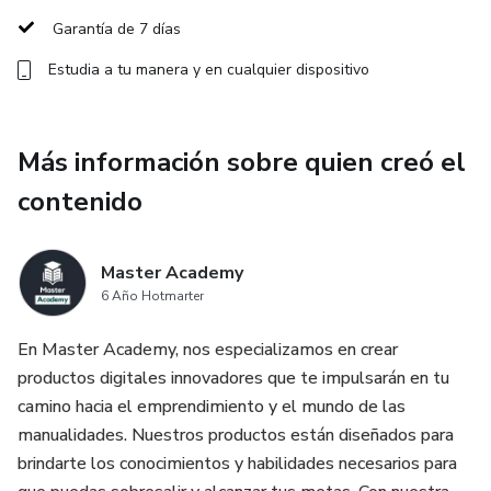
siempre. Aquí encontrarás diseños modernos que son
Garantía de 7 días
tendencia y que tus clientes amarán.
Estudia a tu manera y en cualquier dispositivo
¡Convierte tu pasión en piezas de arte únicas con la
colección más completa del mercado!
Más información sobre quien creó el
contenido
Master Academy
6 Año Hotmarter
En Master Academy, nos especializamos en crear
productos digitales innovadores que te impulsarán en tu
camino hacia el emprendimiento y el mundo de las
manualidades. Nuestros productos están diseñados para
brindarte los conocimientos y habilidades necesarios para