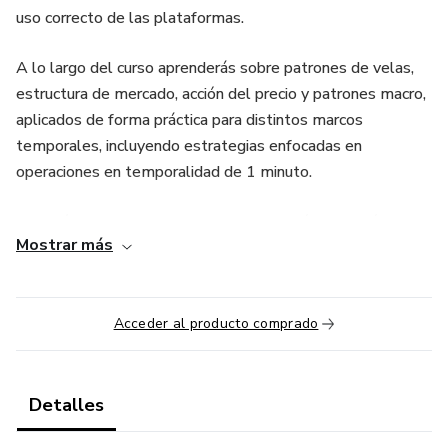
uso correcto de las plataformas.
A lo largo del curso aprenderás sobre patrones de velas,
estructura de mercado, acción del precio y patrones macro,
aplicados de forma práctica para distintos marcos
temporales, incluyendo estrategias enfocadas en
operaciones en temporalidad de 1 minuto.
También se enseña paso a paso la creación y gestión de
Mostrar más
cuentas en Deriv, el manejo de Deriv Trader, así como el
uso correcto de MetaTrader 5 (MT5) tanto en dispositivos
móviles como en computadoras.
Acceder al producto comprado
Este curso está orientado a quienes buscan adquirir
conocimientos sólidos, desarrollar disciplina operativa y
entender cómo funciona el mercado antes de realizar
Detalles
operaciones, con un enfoque educativo y progresivo.