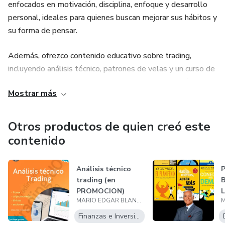
enfocados en motivación, disciplina, enfoque y desarrollo
personal, ideales para quienes buscan mejorar sus hábitos y
su forma de pensar.
Además, ofrezco contenido educativo sobre trading,
incluyendo análisis técnico, patrones de velas y un curso de
trading diseñado para aprender de manera clara, práctica y
Mostrar más
progresiva.
Mi objetivo es aportar valor real, ayudando a las personas a
Otros productos de quien creó este
fortalecer su mentalidad financiera y adquirir conocimientos
contenido
que les permitan tomar decisiones más conscientes y
responsables en el camino hacia su crecimiento personal y
Análisis técnico
financiero.
trading (en
PROMOCION)
L
MARIO EDGAR BLANCO PEDRAZA
M
Finanzas e Inversiones