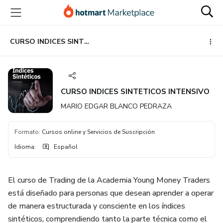
Ir
Ir
Ir
al
a
al
contenido
la
pie
principal
página
de
CURSO INDICES SINTETICOS INTENSIVO
de
página
pago
CURSO INDICES SINTETICOS INTENSIVO
MARIO EDGAR BLANCO PEDRAZA
Formato
:
Cursos online y Servicios de Suscripción
Idioma
:
Español
El curso de Trading de la Academia Young Money Traders
está diseñado para personas que desean aprender a operar
de manera estructurada y consciente en los índices
sintéticos, comprendiendo tanto la parte técnica como el