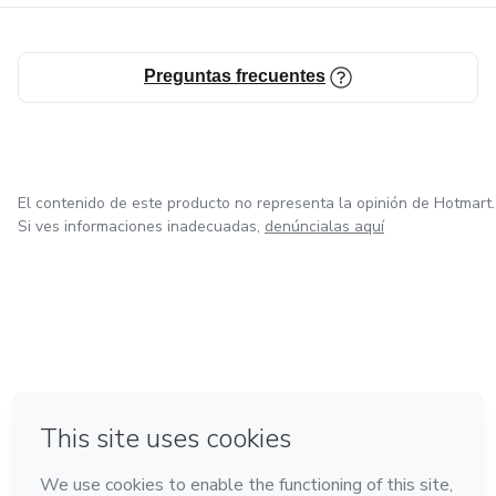
Preguntas frecuentes
El contenido de este producto no representa la opinión de Hotmart.
Si ves informaciones inadecuadas,
denúncialas aquí
en Bogotá
en Amsterdam
en Madrid
en Ciudad de México
Hecho con
❤
en Belo Horizonte